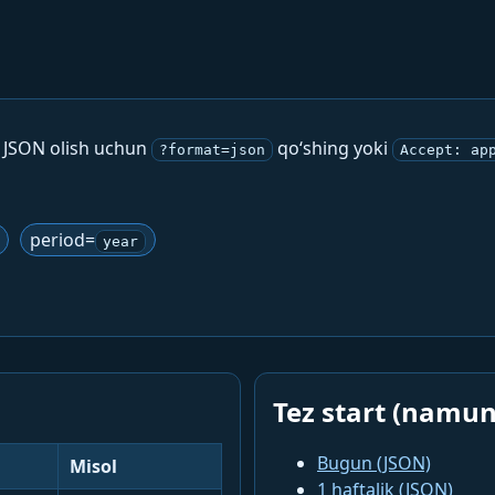
. JSON olish uchun
qo‘shing yoki
?format=json
Accept: ap
period=
year
Tez start (namun
Bugun (JSON)
Misol
1 haftalik (JSON)