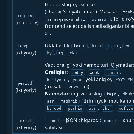
Hudud slug-i yoki alias
(shahar/viloyat/tuman). Masalan:
tosh
region
,
. To‘liq ro‘
samarqand-shahri
olmazor
(majburiy)
frontend selectida ishlatiladiganlar bila
xil.
UI/label tili:
,
,
,
,
lang
lotin
kirill
ru
en
(ixtiyoriy)
,
,
ky
tg
tk
Vaqt oralig‘i yoki namoz turi. Qiymatlar
Oraliqlar:
,
,
,
today
week
month
,
yoki aniq oy
halfyear
year
YYYY-MM
period
(masalan
).
2025-11
(ixtiyoriy)
Namozlar:
inglizcha slug:
,
fajr
dhuh
,
,
(yoki mos kanon
asr
maghrib
isha
,
,
,
,
bomdod
peshin
asr
shom
xufton
— JSON chiqaradi;
— shu h
format
json
docs
(ixtiyoriy)
sahifasi.