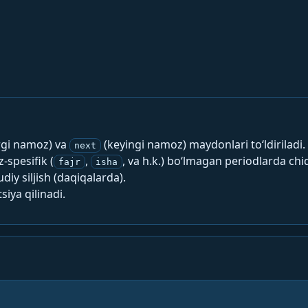
rgi namoz) va
(keyingi namoz) maydonlari to‘ldiriladi.
next
spesifik (
,
, va h.k.) bo‘lmagan periodlarda chi
fajr
isha
y siljish (daqiqalarda).
siya qilinadi.