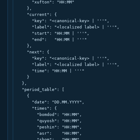
      "xufton": "HH:MM"

    },

    "current": {

      "key": "<canonical-key> | '''",

      "label": "<localized label> | '''",

      "start": "HH:MM | '''",

      "end":   "HH:MM | '''"

    },

    "next": {

      "key": "<canonical-key> | '''",

      "label": "<localized label> | '''",

      "time": "HH:MM | '''"

    }

  },

  "period_table": [

    {

      "date": "DD.MM.YYYY",

      "times": {

        "bomdod": "HH:MM",

        "quyosh": "HH:MM",

        "peshin": "HH:MM",

        "asr":    "HH:MM",

        "shom":   "HH:MM",
