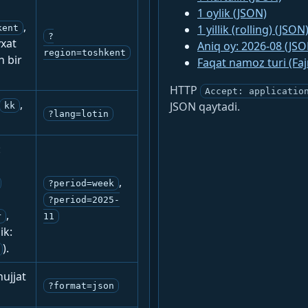
1 oylik (JSON)
,
1 yillik (rolling) (JSON
kent
?
yxat
Aniq oy: 2026-08 (JSO
region=toshkent
n bir
Faqat namoz turi (Fa
HTTP
Accept: applicatio
,
JSON qaytadi.
kk
?lang=lotin
:
,
?period=week
?period=2025-
,
r
11
ik:
).
ujjat
?format=json