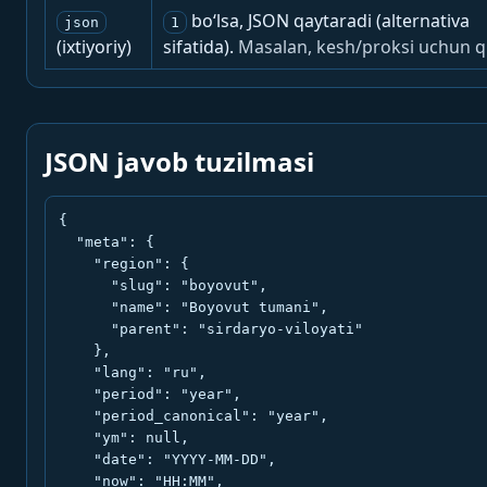
bo‘lsa, JSON qaytaradi (alternativa
json
1
(ixtiyoriy)
sifatida).
Masalan, kesh/proksi uchun q
JSON javob tuzilmasi
{

  "meta": {

    "region": {

      "slug": "boyovut",

      "name": "Boyovut tumani",

      "parent": "sirdaryo-viloyati"

    },

    "lang": "ru",

    "period": "year",

    "period_canonical": "year",

    "ym": null,

    "date": "YYYY-MM-DD",

    "now": "HH:MM",
