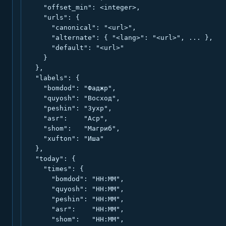
    "offset_min": <integer>,

    "urls": {

      "canonical": "<url>",

      "alternate": { "<lang>": "<url>", ... },

      "default": "<url>"

    }

  },

  "labels": {

    "bomdod": "Фаджр",

    "quyosh": "Восход",

    "peshin": "Зухр",

    "asr":    "Аср",

    "shom":   "Магриб",

    "xufton": "Иша"

  },

  "today": {

    "times": {

      "bomdod": "HH:MM",

      "quyosh": "HH:MM",

      "peshin": "HH:MM",

      "asr":    "HH:MM",

      "shom":   "HH:MM",
