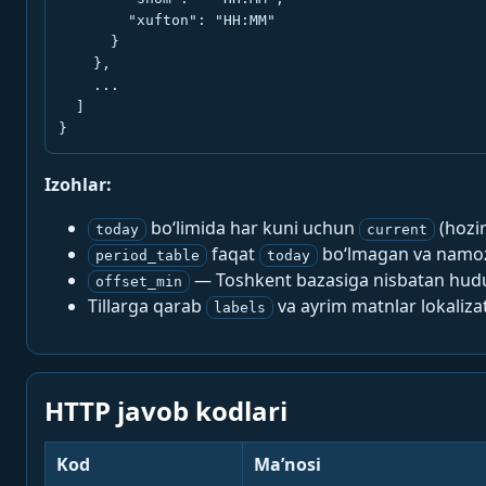
        "xufton": "HH:MM"

      }

    },

    ...

  ]

}
Izohlar:
bo‘limida har kuni uchun
(hozi
today
current
faqat
bo‘lmagan va namoz-
period_table
today
— Toshkent bazasiga nisbatan hududi
offset_min
Tillarga qarab
va ayrim matnlar lokalizat
labels
HTTP javob kodlari
Kod
Ma’nosi