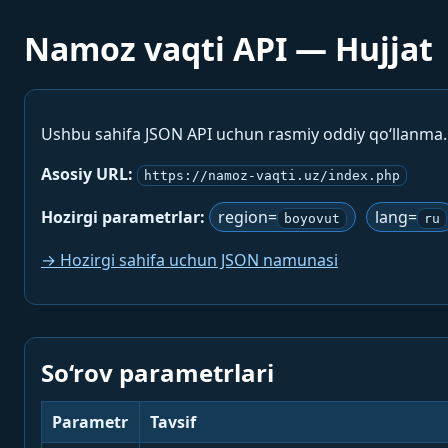
Namoz vaqti API — Hujjat
Ushbu sahifa JSON API uchun rasmiy oddiy qo‘llanma
Asosiy URL:
https://namoz-vaqti.uz/index.php
Hozirgi parametrlar:
region=
lang=
boyovut
ru
→ Hozirgi sahifa uchun JSON namunasi
So‘rov parametrlari
Parametr
Tavsif