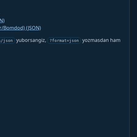
)
N)
jr/Bomdod) (JSON)
yuborsangiz,
yozmasdan ham
n/json
?format=json