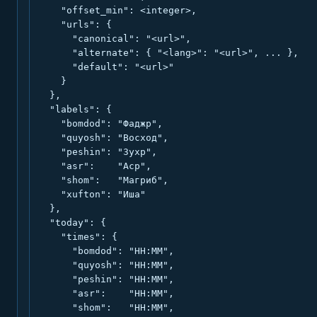
    "offset_min": <integer>,

    "urls": {

      "canonical": "<url>",

      "alternate": { "<lang>": "<url>", ... },

      "default": "<url>"

    }

  },

  "labels": {

    "bomdod": "Фаджр",

    "quyosh": "Восход",

    "peshin": "Зухр",

    "asr":    "Аср",

    "shom":   "Магриб",

    "xufton": "Иша"

  },

  "today": {

    "times": {

      "bomdod": "HH:MM",

      "quyosh": "HH:MM",

      "peshin": "HH:MM",

      "asr":    "HH:MM",

      "shom":   "HH:MM",
