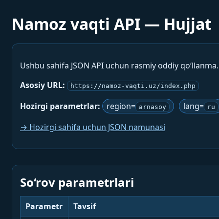
Namoz vaqti API — Hujjat
Ushbu sahifa JSON API uchun rasmiy oddiy qo‘llanma
Asosiy URL:
https://namoz-vaqti.uz/index.php
Hozirgi parametrlar:
region=
lang=
arnasoy
ru
→ Hozirgi sahifa uchun JSON namunasi
So‘rov parametrlari
Parametr
Tavsif