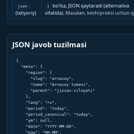
bo‘lsa, JSON qaytaradi (alternativa
json
1
(ixtiyoriy)
sifatida).
Masalan, kesh/proksi uchun q
JSON javob tuzilmasi
{

  "meta": {

    "region": {

      "slug": "arnasoy",

      "name": "Arnasoy tumani",

      "parent": "jizzax-viloyati"

    },

    "lang": "ru",

    "period": "today",

    "period_canonical": "today",

    "ym": null,

    "date": "YYYY-MM-DD",

    "now": "HH:MM",
