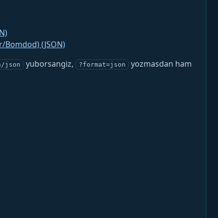
)
N)
jr/Bomdod) (JSON)
yuborsangiz,
yozmasdan ham
n/json
?format=json