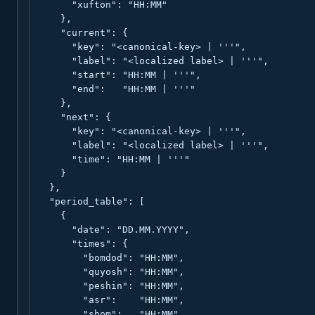
      "xufton": "HH:MM"

    },

    "current": {

      "key": "<canonical-key> | '''",

      "label": "<localized label> | '''",

      "start": "HH:MM | '''",

      "end":   "HH:MM | '''"

    },

    "next": {

      "key": "<canonical-key> | '''",

      "label": "<localized label> | '''",

      "time": "HH:MM | '''"

    }

  },

  "period_table": [

    {

      "date": "DD.MM.YYYY",

      "times": {

        "bomdod": "HH:MM",

        "quyosh": "HH:MM",

        "peshin": "HH:MM",

        "asr":    "HH:MM",

        "shom":   "HH:MM",
