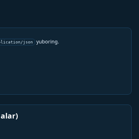
yuboring.
plication/json
alar)