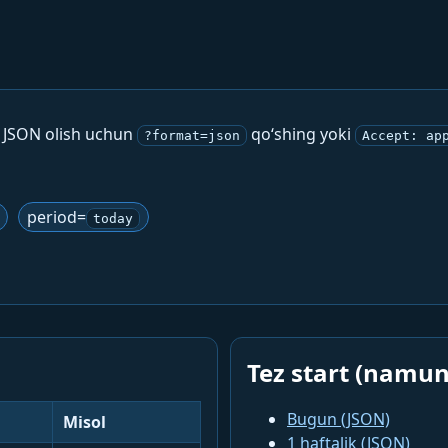
. JSON olish uchun
qo‘shing yoki
?format=json
Accept: ap
period=
today
Tez start (namun
Bugun (JSON)
Misol
1 haftalik (JSON)