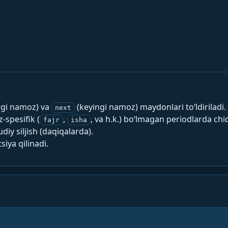
rgi namoz) va
(keyingi namoz) maydonlari to‘ldiriladi.
next
spesifik (
,
, va h.k.) bo‘lmagan periodlarda chi
fajr
isha
y siljish (daqiqalarda).
siya qilinadi.