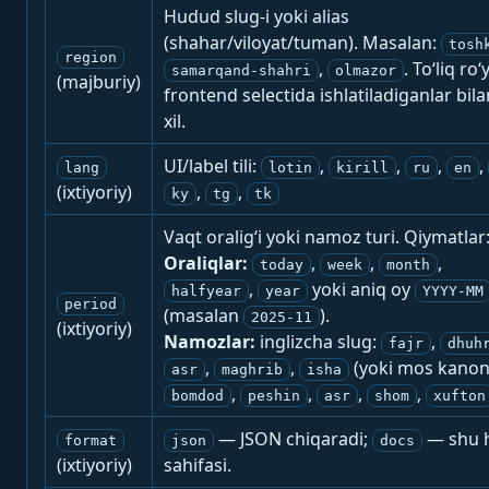
Hudud slug-i yoki alias
(shahar/viloyat/tuman). Masalan:
tosh
region
,
. To‘liq ro‘
samarqand-shahri
olmazor
(majburiy)
frontend selectida ishlatiladiganlar bila
xil.
UI/label tili:
,
,
,
,
lang
lotin
kirill
ru
en
(ixtiyoriy)
,
,
ky
tg
tk
Vaqt oralig‘i yoki namoz turi. Qiymatlar
Oraliqlar:
,
,
,
today
week
month
,
yoki aniq oy
halfyear
year
YYYY-MM
period
(masalan
).
2025-11
(ixtiyoriy)
Namozlar:
inglizcha slug:
,
fajr
dhuh
,
,
(yoki mos kanon
asr
maghrib
isha
,
,
,
,
bomdod
peshin
asr
shom
xufton
— JSON chiqaradi;
— shu h
format
json
docs
(ixtiyoriy)
sahifasi.