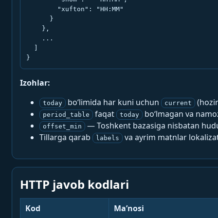
        "xufton": "HH:MM"

      }

    },

    ...

  ]

}
Izohlar:
bo‘limida har kuni uchun
(hozi
today
current
faqat
bo‘lmagan va namoz-
period_table
today
— Toshkent bazasiga nisbatan hududi
offset_min
Tillarga qarab
va ayrim matnlar lokalizat
labels
HTTP javob kodlari
Kod
Ma’nosi