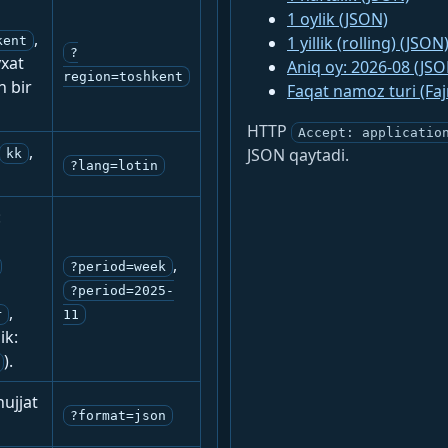
1 oylik (JSON)
,
1 yillik (rolling) (JSON
kent
?
yxat
Aniq oy: 2026-08 (JSO
region=toshkent
n bir
Faqat namoz turi (Fa
HTTP
Accept: applicatio
,
JSON qaytadi.
kk
?lang=lotin
:
,
?period=week
?period=2025-
,
r
11
ik:
).
ujjat
?format=json