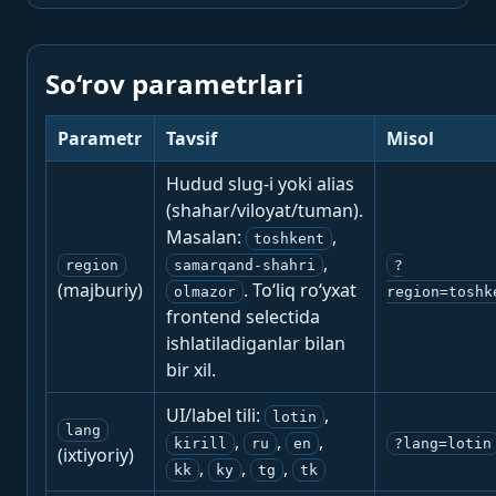
So‘rov parametrlari
Parametr
Tavsif
Misol
Hudud slug-i yoki alias
(shahar/viloyat/tuman).
Masalan:
,
toshkent
,
region
samarqand-shahri
?
(majburiy)
. To‘liq ro‘yxat
olmazor
region=toshk
frontend selectida
ishlatiladiganlar bilan
bir xil.
UI/label tili:
,
lotin
lang
,
,
,
kirill
ru
en
?lang=lotin
(ixtiyoriy)
,
,
,
kk
ky
tg
tk