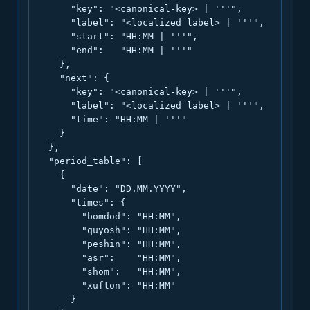
      "key": "<canonical-key> | '''",

      "label": "<localized label> | '''",

      "start": "HH:MM | '''",

      "end":   "HH:MM | '''"

    },

    "next": {

      "key": "<canonical-key> | '''",

      "label": "<localized label> | '''",

      "time": "HH:MM | '''"

    }

  },

  "period_table": [

    {

      "date": "DD.MM.YYYY",

      "times": {

        "bomdod": "HH:MM",

        "quyosh": "HH:MM",

        "peshin": "HH:MM",

        "asr":    "HH:MM",

        "shom":   "HH:MM",

        "xufton": "HH:MM"

      }
