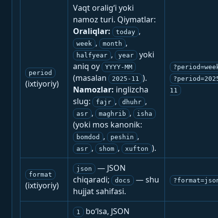
Vaqt oralig‘i yoki
namoz turi. Qiymatlar:
Oraliqlar:
,
today
,
,
week
month
,
yoki
halfyear
year
aniq oy
YYYY-MM
?period=wee
period
(masalan
).
2025-11
?period=202
(ixtiyoriy)
Namozlar:
inglizcha
11
slug:
,
,
fajr
dhuhr
,
,
asr
maghrib
isha
(yoki mos kanonik:
,
,
bomdod
peshin
,
,
).
asr
shom
xufton
— JSON
json
format
chiqaradi;
— shu
docs
?format=jso
(ixtiyoriy)
hujjat sahifasi.
bo‘lsa, JSON
1