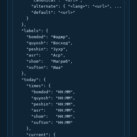
      "canonical": "<url>",

      "alternate": { "<lang>": "<url>", ... },

      "default": "<url>"

    }

  },

  "labels": {

    "bomdod": "Фаджр",

    "quyosh": "Восход",

    "peshin": "Зухр",

    "asr":    "Аср",

    "shom":   "Магриб",

    "xufton": "Иша"

  },

  "today": {

    "times": {

      "bomdod": "HH:MM",

      "quyosh": "HH:MM",

      "peshin": "HH:MM",

      "asr":    "HH:MM",

      "shom":   "HH:MM",

      "xufton": "HH:MM"

    },

    "current": {
