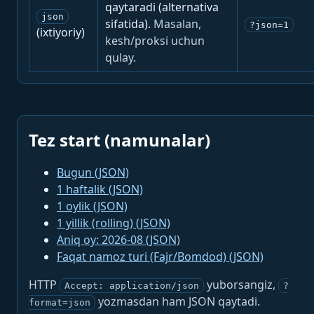
qaytaradi (alternativa
json
sifatida).
Masalan,
?json=1
(ixtiyoriy)
kesh/proksi uchun
qulay.
Tez start (namunalar)
Bugun (JSON)
1 haftalik (JSON)
1 oylik (JSON)
1 yillik (rolling) (JSON)
Aniq oy: 2026-08 (JSON)
Faqat namoz turi (Fajr/Bomdod) (JSON)
HTTP
yuborsangiz,
Accept: application/json
?
yozmasdan ham JSON qaytadi.
format=json