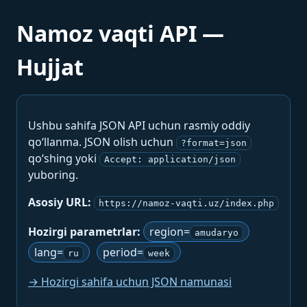
Namoz vaqti API —
Hujjat
Ushbu sahifa JSON API uchun rasmiy oddiy
qo‘llanma. JSON olish uchun
?format=json
qo‘shing yoki
Accept: application/json
yuboring.
Asosiy URL:
https://namoz-vaqti.uz/index.php
Hozirgi parametrlar:
region=
amudaryo
lang=
period=
ru
week
→ Hozirgi sahifa uchun JSON namunasi