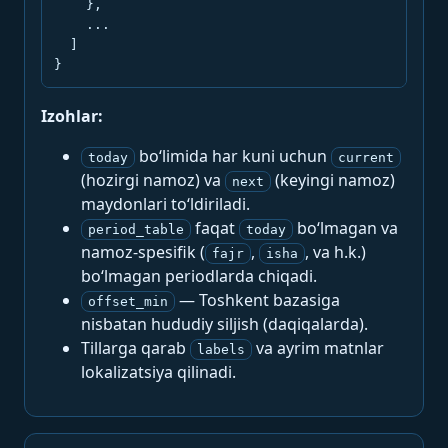
    },

    ...

  ]

}
Izohlar:
bo‘limida har kuni uchun
today
current
(hozirgi namoz) va
(keyingi namoz)
next
maydonlari to‘ldiriladi.
faqat
bo‘lmagan va
period_table
today
namoz-spesifik (
,
, va h.k.)
fajr
isha
bo‘lmagan periodlarda chiqadi.
— Toshkent bazasiga
offset_min
nisbatan hududiy siljish (daqiqalarda).
Tillarga qarab
va ayrim matnlar
labels
lokalizatsiya qilinadi.