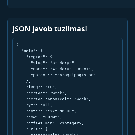
JSON javob tuzilmasi
{

  "meta": {

    "region": {

      "slug": "amudaryo",

      "name": "Amudaryo tumani",

      "parent": "qoraqalpogiston"

    },

    "lang": "ru",

    "period": "week",

    "period_canonical": "week",

    "ym": null,

    "date": "YYYY-MM-DD",

    "now": "HH:MM",

    "offset_min": <integer>,

    "urls": {
