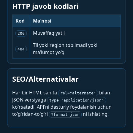
HTTP javob kodlari
Kod
Ma’nosi
Muvaffaqiyatli
200
Til yoki region topilmadi yoki
404
ma’lumot yo‘q
SEO/Alternativalar
Har bir HTML sahifa
bilan
rel="alternate"
JSON versiyaga
type="application/json"
ko‘rsatadi. API’ni dasturiy foydalanish uchun
to‘g‘ridan-to‘g‘ri
ni ishlating.
?format=json