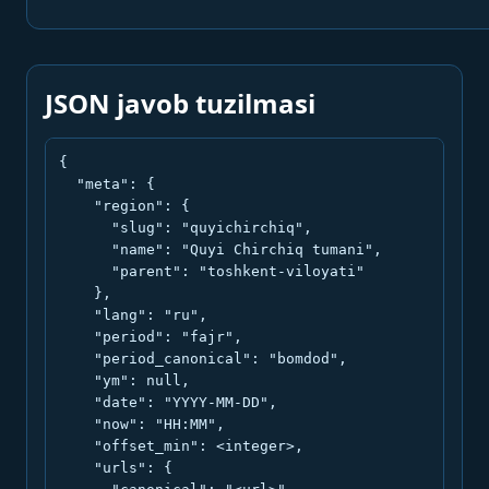
JSON javob tuzilmasi
{

  "meta": {

    "region": {

      "slug": "quyichirchiq",

      "name": "Quyi Chirchiq tumani",

      "parent": "toshkent-viloyati"

    },

    "lang": "ru",

    "period": "fajr",

    "period_canonical": "bomdod",

    "ym": null,

    "date": "YYYY-MM-DD",

    "now": "HH:MM",

    "offset_min": <integer>,

    "urls": {
