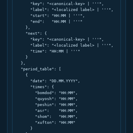
      "key": "<canonical-key> | '''",

      "label": "<localized label> | '''",

      "start": "HH:MM | '''",

      "end":   "HH:MM | '''"

    },

    "next": {

      "key": "<canonical-key> | '''",

      "label": "<localized label> | '''",

      "time": "HH:MM | '''"

    }

  },

  "period_table": [

    {

      "date": "DD.MM.YYYY",

      "times": {

        "bomdod": "HH:MM",

        "quyosh": "HH:MM",

        "peshin": "HH:MM",

        "asr":    "HH:MM",

        "shom":   "HH:MM",

        "xufton": "HH:MM"

      }
