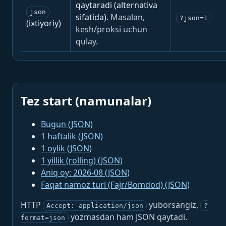
qaytaradi (alternativa
json
sifatida).
Masalan,
?json=1
(ixtiyoriy)
kesh/proksi uchun
qulay.
Tez start (namunalar)
Bugun (JSON)
1 haftalik (JSON)
1 oylik (JSON)
1 yillik (rolling) (JSON)
Aniq oy: 2026-08 (JSON)
Faqat namoz turi (Fajr/Bomdod) (JSON)
HTTP
yuborsangiz,
Accept: application/json
?
yozmasdan ham JSON qaytadi.
format=json