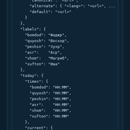
      "canonical": "<url>",

      "alternate": { "<lang>": "<url>", ... },

      "default": "<url>"

    }

  },

  "labels": {

    "bomdod": "Фаджр",

    "quyosh": "Восход",

    "peshin": "Зухр",

    "asr":    "Аср",

    "shom":   "Магриб",

    "xufton": "Иша"

  },

  "today": {

    "times": {

      "bomdod": "HH:MM",

      "quyosh": "HH:MM",

      "peshin": "HH:MM",

      "asr":    "HH:MM",

      "shom":   "HH:MM",

      "xufton": "HH:MM"

    },

    "current": {
