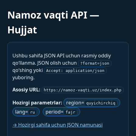
Namoz vaqti API —
Hujjat
Ushbu sahifa JSON API uchun rasmiy oddiy
qo‘llanma. JSON olish uchun
?format=json
qo‘shing yoki
Accept: application/json
yuboring.
Asosiy URL:
https://namoz-vaqti.uz/index.php
Hozirgi parametrlar:
region=
quyichirchiq
lang=
period=
ru
fajr
→ Hozirgi sahifa uchun JSON namunasi