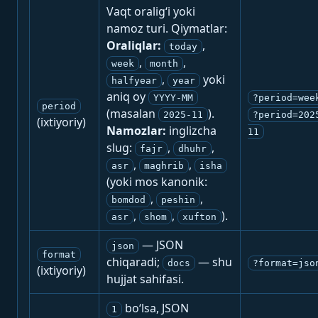
Vaqt oralig‘i yoki
namoz turi. Qiymatlar:
Oraliqlar:
,
today
,
,
week
month
,
yoki
halfyear
year
aniq oy
YYYY-MM
?period=wee
period
(masalan
).
2025-11
?period=202
(ixtiyoriy)
Namozlar:
inglizcha
11
slug:
,
,
fajr
dhuhr
,
,
asr
maghrib
isha
(yoki mos kanonik:
,
,
bomdod
peshin
,
,
).
asr
shom
xufton
— JSON
json
format
chiqaradi;
— shu
docs
?format=jso
(ixtiyoriy)
hujjat sahifasi.
bo‘lsa, JSON
1