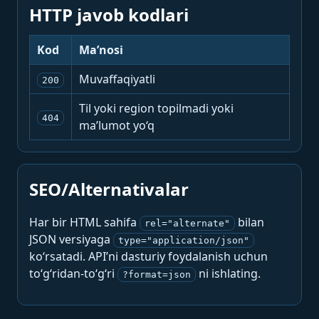
HTTP javob kodlari
Kod
Ma’nosi
Muvaffaqiyatli
200
Til yoki region topilmadi yoki
404
ma’lumot yo‘q
SEO/Alternativalar
Har bir HTML sahifa
bilan
rel="alternate"
JSON versiyaga
type="application/json"
ko‘rsatadi. API’ni dasturiy foydalanish uchun
to‘g‘ridan-to‘g‘ri
ni ishlating.
?format=json