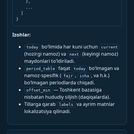
    },

    ...

  ]

}
Izohlar:
bo‘limida har kuni uchun
today
current
(hozirgi namoz) va
(keyingi namoz)
next
maydonlari to‘ldiriladi.
faqat
bo‘lmagan va
period_table
today
namoz-spesifik (
,
, va h.k.)
fajr
isha
bo‘lmagan periodlarda chiqadi.
— Toshkent bazasiga
offset_min
nisbatan hududiy siljish (daqiqalarda).
Tillarga qarab
va ayrim matnlar
labels
lokalizatsiya qilinadi.