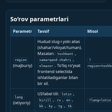
So‘rov parametrlari
Parametr
Tavsif
Misol
Hudud slug-i yoki alias
(shahar/viloyat/tuman).
Masalan:
,
toshkent
,
region
samarqand-shahri
?
(majburiy)
. To‘liq ro‘yxat
olmazor
region=toshk
frontend selectida
ishlatiladiganlar bilan
bir xil.
UI/label tili:
,
lotin
lang
,
,
,
kirill
ru
en
?lang=lotin
(ixtiyoriy)
,
,
,
kk
ky
tg
tk