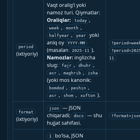
Vaqt oralig‘i yoki
namoz turi. Qiymatlar:
Oraliqlar:
,
today
,
,
week
month
,
yoki
halfyear
year
aniq oy
YYYY-MM
?period=wee
period
(masalan
).
2025-11
?period=202
(ixtiyoriy)
Namozlar:
inglizcha
11
slug:
,
,
fajr
dhuhr
,
,
asr
maghrib
isha
(yoki mos kanonik:
,
,
bomdod
peshin
,
,
).
asr
shom
xufton
— JSON
json
format
chiqaradi;
— shu
docs
?format=jso
(ixtiyoriy)
hujjat sahifasi.
bo‘lsa, JSON
1