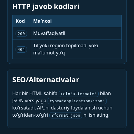
HTTP javob kodlari
Kod
Ma’nosi
Muvaffaqiyatli
200
Til yoki region topilmadi yoki
404
ma’lumot yo‘q
SEO/Alternativalar
Har bir HTML sahifa
bilan
rel="alternate"
JSON versiyaga
type="application/json"
ko‘rsatadi. API’ni dasturiy foydalanish uchun
to‘g‘ridan-to‘g‘ri
ni ishlating.
?format=json