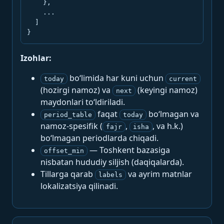
    },

    ...

  ]

}
Izohlar:
bo‘limida har kuni uchun
today
current
(hozirgi namoz) va
(keyingi namoz)
next
maydonlari to‘ldiriladi.
faqat
bo‘lmagan va
period_table
today
namoz-spesifik (
,
, va h.k.)
fajr
isha
bo‘lmagan periodlarda chiqadi.
— Toshkent bazasiga
offset_min
nisbatan hududiy siljish (daqiqalarda).
Tillarga qarab
va ayrim matnlar
labels
lokalizatsiya qilinadi.