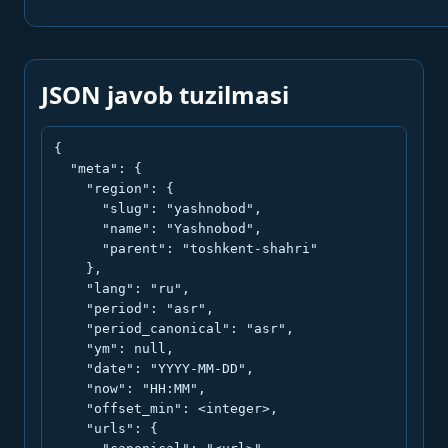
JSON javob tuzilmasi
{

  "meta": {

    "region": {

      "slug": "yashnobod",

      "name": "Yashnobod",

      "parent": "toshkent-shahri"

    },

    "lang": "ru",

    "period": "asr",

    "period_canonical": "asr",

    "ym": null,

    "date": "YYYY-MM-DD",

    "now": "HH:MM",

    "offset_min": <integer>,

    "urls": {
