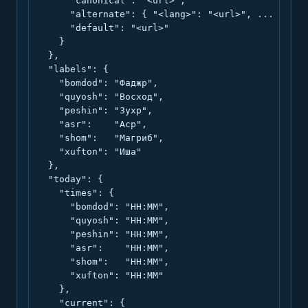
      "canonical": "<url>",

      "alternate": { "<lang>": "<url>", ... },

      "default": "<url>"

    }

  },

  "labels": {

    "bomdod": "Фаджр",

    "quyosh": "Восход",

    "peshin": "Зухр",

    "asr":    "Аср",

    "shom":   "Магриб",

    "xufton": "Иша"

  },

  "today": {

    "times": {

      "bomdod": "HH:MM",

      "quyosh": "HH:MM",

      "peshin": "HH:MM",

      "asr":    "HH:MM",

      "shom":   "HH:MM",

      "xufton": "HH:MM"

    },

    "current": {
