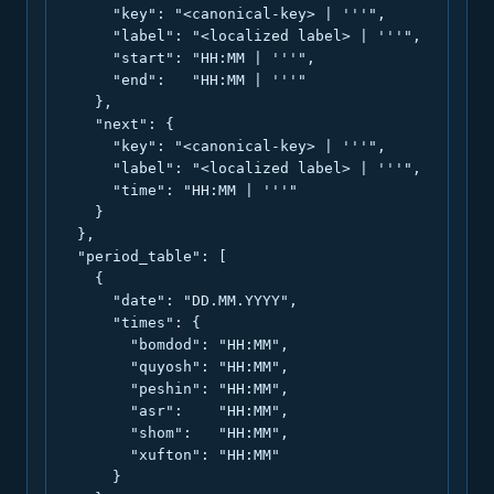
      "key": "<canonical-key> | '''",

      "label": "<localized label> | '''",

      "start": "HH:MM | '''",

      "end":   "HH:MM | '''"

    },

    "next": {

      "key": "<canonical-key> | '''",

      "label": "<localized label> | '''",

      "time": "HH:MM | '''"

    }

  },

  "period_table": [

    {

      "date": "DD.MM.YYYY",

      "times": {

        "bomdod": "HH:MM",

        "quyosh": "HH:MM",

        "peshin": "HH:MM",

        "asr":    "HH:MM",

        "shom":   "HH:MM",

        "xufton": "HH:MM"

      }
