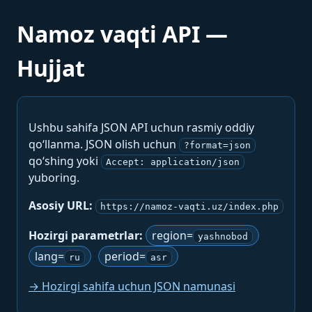
Namoz vaqti API —
Hujjat
Ushbu sahifa JSON API uchun rasmiy oddiy
qo‘llanma. JSON olish uchun
?format=json
qo‘shing yoki
Accept: application/json
yuboring.
Asosiy URL:
https://namoz-vaqti.uz/index.php
Hozirgi parametrlar:
region=
yashnobod
lang=
period=
ru
asr
→ Hozirgi sahifa uchun JSON namunasi