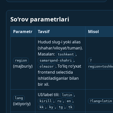
So‘rov parametrlari
Parametr
Tavsif
Misol
Hudud slug-i yoki alias
(shahar/viloyat/tuman).
Masalan:
,
toshkent
,
region
samarqand-shahri
?
(majburiy)
. To‘liq ro‘yxat
olmazor
region=toshk
frontend selectida
ishlatiladiganlar bilan
bir xil.
UI/label tili:
,
lotin
lang
,
,
,
kirill
ru
en
?lang=lotin
(ixtiyoriy)
,
,
,
kk
ky
tg
tk