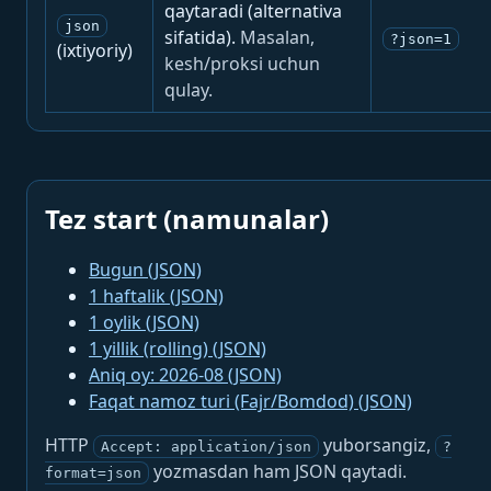
qaytaradi (alternativa
json
sifatida).
Masalan,
?json=1
(ixtiyoriy)
kesh/proksi uchun
qulay.
Tez start (namunalar)
Bugun (JSON)
1 haftalik (JSON)
1 oylik (JSON)
1 yillik (rolling) (JSON)
Aniq oy: 2026-08 (JSON)
Faqat namoz turi (Fajr/Bomdod) (JSON)
HTTP
yuborsangiz,
Accept: application/json
?
yozmasdan ham JSON qaytadi.
format=json