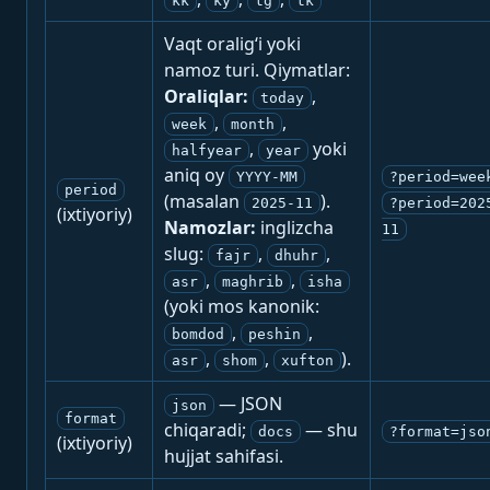
kk
ky
tg
tk
Vaqt oralig‘i yoki
namoz turi. Qiymatlar:
Oraliqlar:
,
today
,
,
week
month
,
yoki
halfyear
year
aniq oy
YYYY-MM
?period=wee
period
(masalan
).
2025-11
?period=202
(ixtiyoriy)
Namozlar:
inglizcha
11
slug:
,
,
fajr
dhuhr
,
,
asr
maghrib
isha
(yoki mos kanonik:
,
,
bomdod
peshin
,
,
).
asr
shom
xufton
— JSON
json
format
chiqaradi;
— shu
docs
?format=jso
(ixtiyoriy)
hujjat sahifasi.