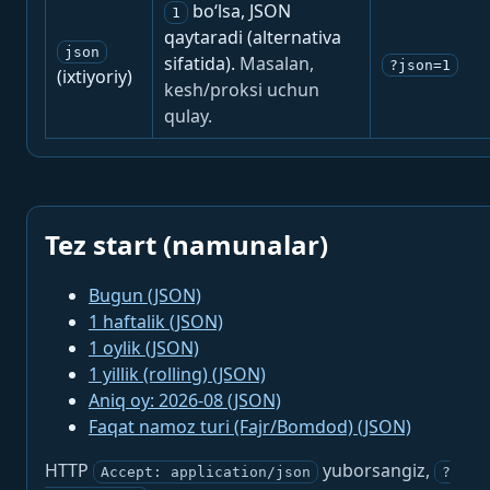
bo‘lsa, JSON
1
qaytaradi (alternativa
json
sifatida).
Masalan,
?json=1
(ixtiyoriy)
kesh/proksi uchun
qulay.
Tez start (namunalar)
Bugun (JSON)
1 haftalik (JSON)
1 oylik (JSON)
1 yillik (rolling) (JSON)
Aniq oy: 2026-08 (JSON)
Faqat namoz turi (Fajr/Bomdod) (JSON)
HTTP
yuborsangiz,
Accept: application/json
?