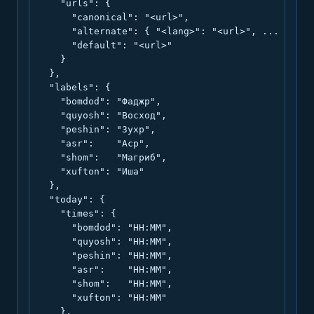
    "urls": {

      "canonical": "<url>",

      "alternate": { "<lang>": "<url>", ... },

      "default": "<url>"

    }

  },

  "labels": {

    "bomdod": "Фаджр",

    "quyosh": "Восход",

    "peshin": "Зухр",

    "asr":    "Аср",

    "shom":   "Магриб",

    "xufton": "Иша"

  },

  "today": {

    "times": {

      "bomdod": "HH:MM",

      "quyosh": "HH:MM",

      "peshin": "HH:MM",

      "asr":    "HH:MM",

      "shom":   "HH:MM",

      "xufton": "HH:MM"

    },
