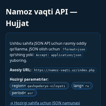
Namoz vaqti API —
Hujjat
Ushbu sahifa JSON API uchun rasmiy oddiy
qo‘llanma. JSON olish uchun
?format=json
qo‘shing yoki
Accept: application/json
yuboring.
Asosiy URL:
https://namoz-vaqti.uz/index.php
Hozirgi parametrlar:
region=
lang=
qashqadaryo-viloyati
ru
period=
asr
→ Hozirgi sahifa uchun JSON namunasi