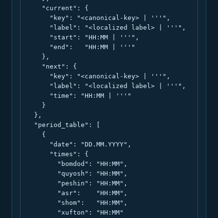
    "current": {

      "key": "<canonical-key> | '''",

      "label": "<localized label> | '''",

      "start": "HH:MM | '''",

      "end":   "HH:MM | '''"

    },

    "next": {

      "key": "<canonical-key> | '''",

      "label": "<localized label> | '''",

      "time": "HH:MM | '''"

    }

  },

  "period_table": [

    {

      "date": "DD.MM.YYYY",

      "times": {

        "bomdod": "HH:MM",

        "quyosh": "HH:MM",

        "peshin": "HH:MM",

        "asr":    "HH:MM",

        "shom":   "HH:MM",

        "xufton": "HH:MM"
