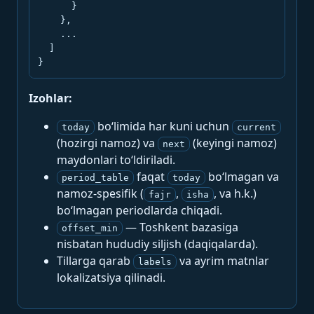
      }

    },

    ...

  ]

}
Izohlar:
bo‘limida har kuni uchun
today
current
(hozirgi namoz) va
(keyingi namoz)
next
maydonlari to‘ldiriladi.
faqat
bo‘lmagan va
period_table
today
namoz-spesifik (
,
, va h.k.)
fajr
isha
bo‘lmagan periodlarda chiqadi.
— Toshkent bazasiga
offset_min
nisbatan hududiy siljish (daqiqalarda).
Tillarga qarab
va ayrim matnlar
labels
lokalizatsiya qilinadi.