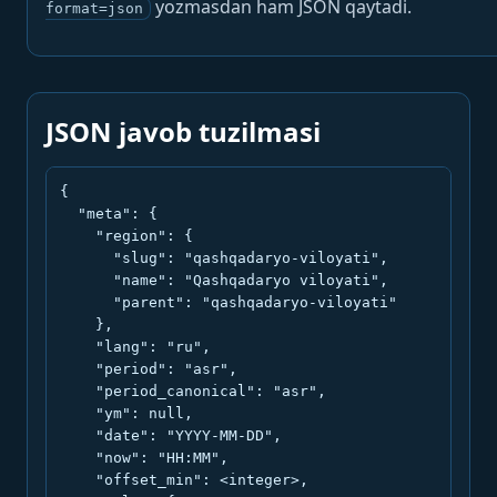
yozmasdan ham JSON qaytadi.
format=json
JSON javob tuzilmasi
{

  "meta": {

    "region": {

      "slug": "qashqadaryo-viloyati",

      "name": "Qashqadaryo viloyati",

      "parent": "qashqadaryo-viloyati"

    },

    "lang": "ru",

    "period": "asr",

    "period_canonical": "asr",

    "ym": null,

    "date": "YYYY-MM-DD",

    "now": "HH:MM",

    "offset_min": <integer>,
