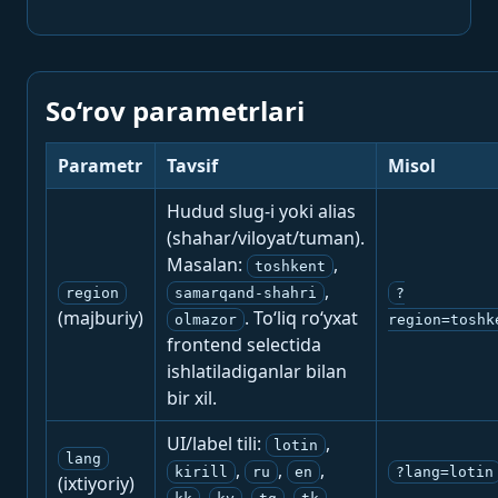
So‘rov parametrlari
Parametr
Tavsif
Misol
Hudud slug-i yoki alias
(shahar/viloyat/tuman).
Masalan:
,
toshkent
,
region
samarqand-shahri
?
(majburiy)
. To‘liq ro‘yxat
olmazor
region=toshk
frontend selectida
ishlatiladiganlar bilan
bir xil.
UI/label tili:
,
lotin
lang
,
,
,
kirill
ru
en
?lang=lotin
(ixtiyoriy)
,
,
,