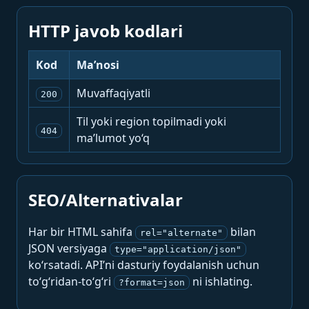
HTTP javob kodlari
Kod
Ma’nosi
Muvaffaqiyatli
200
Til yoki region topilmadi yoki
404
ma’lumot yo‘q
SEO/Alternativalar
Har bir HTML sahifa
bilan
rel="alternate"
JSON versiyaga
type="application/json"
ko‘rsatadi. API’ni dasturiy foydalanish uchun
to‘g‘ridan-to‘g‘ri
ni ishlating.
?format=json