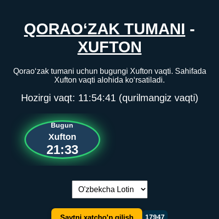
QORAO‘ZAK TUMANI
-
XUFTON
Qorao‘zak tumani uchun bugungi Xufton vaqti. Sahifada
Xufton vaqti alohida ko‘rsatiladi.
Hozirgi vaqt:
11:54:41
(qurilmangiz vaqti)
Bugun
Xufton
21:33
Tilni almashtirish:
Saytni xatcho'p qilish
17947