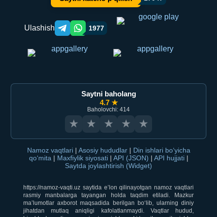
Ulashish
1977
Telegram orqali ulashish
WhatsApp orqali ulashish
Saytni baholang
4.7 ★
Baholovchi: 414
★
★
★
★
★
Namoz vaqtlari
|
Asosiy hududlar
|
Din ishlari bo‘yicha
qo‘mita
|
Maxfiylik siyosati
|
API (JSON)
|
API hujjati
|
Saytda joylashtirish (Widget)
https://namoz-vaqti.uz saytida e’lon qilinayotgan namoz vaqtlari
rasmiy manbalarga tayangan holda taqdim etiladi. Mazkur
ma’lumotlar axborot maqsadida berilgan bo‘lib, ularning diniy
jihatdan mutlaq aniqligi kafolatlanmaydi. Vaqtlar hudud,