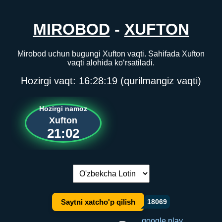
MIROBOD
-
XUFTON
Mirobod uchun bugungi Xufton vaqti. Sahifada Xufton
vaqti alohida ko‘rsatiladi.
Hozirgi vaqt:
16:28:19
(qurilmangiz vaqti)
Hozirgi namoz
Xufton
21:02
Tilni almashtirish:
Saytni xatcho'p qilish
18069