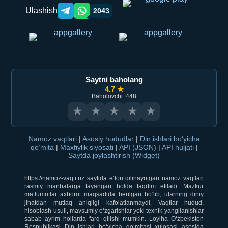
Ulashish
2043
Telegram orqali ulashish
WhatsApp orqali ulashish
Saytni baholang
4.7 ★
Baholovchi: 448
★
★
★
★
★
Namoz vaqtlari
|
Asosiy hududlar
|
Din ishlari bo‘yicha
qo‘mita
|
Maxfiylik siyosati
|
API (JSON)
|
API hujjati
|
Saytda joylashtirish (Widget)
https://namoz-vaqti.uz saytida e’lon qilinayotgan namoz vaqtlari
rasmiy manbalarga tayangan holda taqdim etiladi. Mazkur
ma’lumotlar axborot maqsadida berilgan bo‘lib, ularning diniy
jihatdan mutlaq aniqligi kafolatlanmaydi. Vaqtlar hudud,
hisoblash usuli, mavsumiy o‘zgarishlar yoki texnik yangilanishlar
sabab ayrim hollarda farq qilishi mumkin. Loyiha O‘zbekiston
Respublikasi Din ishlari bo‘yicha qo‘mitasi xulosasi asosida