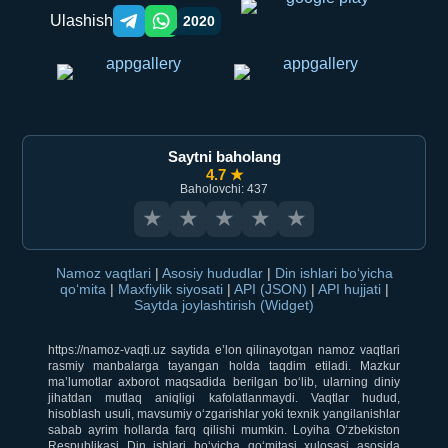
Ulashish
2020
Telegram orqali ulashish
WhatsApp orqali ulashish
Saytni baholang
4.7 ★
Baholovchi: 437
★
★
★
★
★
Namoz vaqtlari
|
Asosiy hududlar
|
Din ishlari bo‘yicha
qo‘mita
|
Maxfiylik siyosati
|
API (JSON)
|
API hujjati
|
Saytda joylashtirish (Widget)
https://namoz-vaqti.uz saytida e’lon qilinayotgan namoz vaqtlari
rasmiy manbalarga tayangan holda taqdim etiladi. Mazkur
ma’lumotlar axborot maqsadida berilgan bo‘lib, ularning diniy
jihatdan mutlaq aniqligi kafolatlanmaydi. Vaqtlar hudud,
hisoblash usuli, mavsumiy o‘zgarishlar yoki texnik yangilanishlar
sabab ayrim hollarda farq qilishi mumkin. Loyiha O‘zbekiston
Respublikasi Din ishlari bo‘yicha qo‘mitasi xulosasi asosida