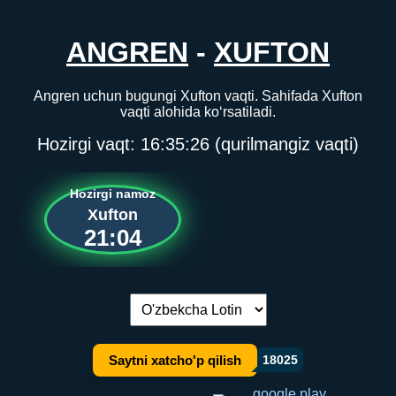
ANGREN
-
XUFTON
Angren uchun bugungi Xufton vaqti. Sahifada Xufton
vaqti alohida ko‘rsatiladi.
Hozirgi vaqt:
16:35:26
(qurilmangiz vaqti)
Hozirgi namoz
Xufton
21:04
Tilni almashtirish:
Saytni xatcho'p qilish
18025