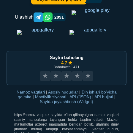
Ulashish
2091
Telegram orqali ulashish
WhatsApp orqali ulashish
Saytni baholang
4.7 ★
Baholovchi: 471
★
★
★
★
★
Namoz vaqtlari
|
Asosiy hududlar
|
Din ishlari bo‘yicha
qo‘mita
|
Maxfiylik siyosati
|
API (JSON)
|
API hujjati
|
Saytda joylashtirish (Widget)
https://namoz-vaqti.uz saytida e’lon qilinayotgan namoz vaqtlari
rasmiy manbalarga tayangan holda taqdim etiladi. Mazkur
ma’lumotlar axborot maqsadida berilgan bo‘lib, ularning diniy
jihatdan mutlaq aniqligi kafolatlanmaydi. Vaqtlar hudud,