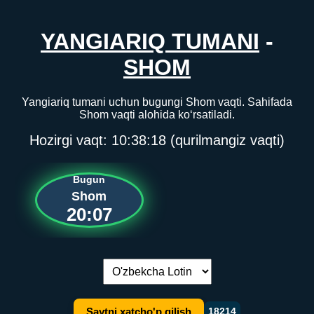
YANGIARIQ TUMANI
-
SHOM
Yangiariq tumani uchun bugungi Shom vaqti. Sahifada
Shom vaqti alohida ko‘rsatiladi.
Hozirgi vaqt:
10:38:18
(qurilmangiz vaqti)
Bugun
Shom
20:07
Tilni almashtirish:
Saytni xatcho'p qilish
18214