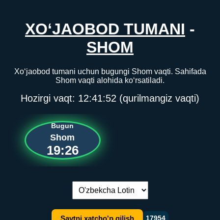
XO‘JAOBOD TUMANI
-
SHOM
Xo‘jaobod tumani uchun bugungi Shom vaqti. Sahifada
Shom vaqti alohida ko‘rsatiladi.
Hozirgi vaqt:
12:41:52
(qurilmangiz vaqti)
Bugun
Shom
19:26
Tilni almashtirish:
Saytni xatcho'p qilish
17954