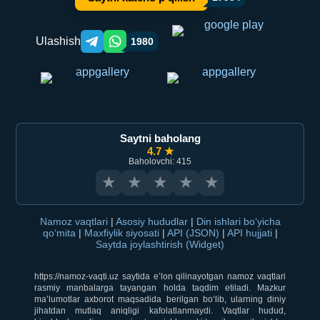
Ulashish
1980
Telegram orqali ulashish
WhatsApp orqali ulashish
Saytni baholang
4.7 ★
Baholovchi: 415
★
★
★
★
★
Namoz vaqtlari
|
Asosiy hududlar
|
Din ishlari bo‘yicha
qo‘mita
|
Maxfiylik siyosati
|
API (JSON)
|
API hujjati
|
Saytda joylashtirish (Widget)
https://namoz-vaqti.uz saytida e’lon qilinayotgan namoz vaqtlari
rasmiy manbalarga tayangan holda taqdim etiladi. Mazkur
ma’lumotlar axborot maqsadida berilgan bo‘lib, ularning diniy
jihatdan mutlaq aniqligi kafolatlanmaydi. Vaqtlar hudud,