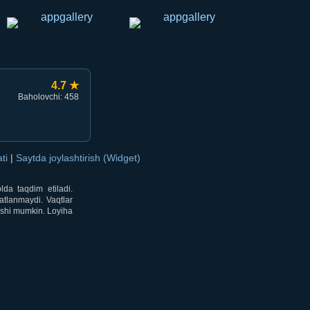
4.7 ★
Baholovchi: 458
ati
|
Saytda joylashtirish (Widget)
lda taqdim etiladi.
atlanmaydi. Vaqtlar
lishi mumkin. Loyiha