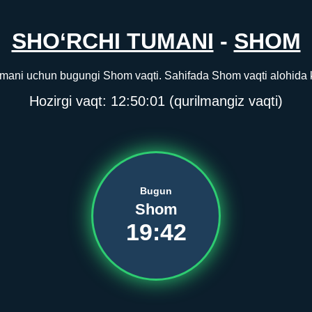
SHO‘RCHI TUMANI
-
SHOM
umani uchun bugungi Shom vaqti. Sahifada Shom vaqti alohida ko
Hozirgi vaqt:
12:50:01
(qurilmangiz vaqti)
Bugun
Shom
19:42