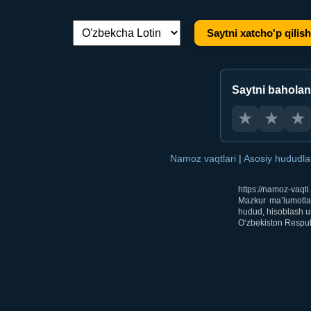
Saytni xatcho'p qilish
Tilni almashtirish:
Saytni bahola
★
★
★
Namoz vaqtlari
|
Asosiy hududl
https://namoz-vaqt
Mazkur ma’lumotlar
hudud, hisoblash us
O‘zbekiston Respubl