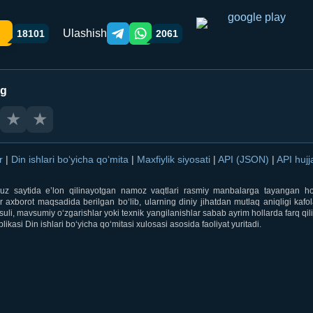
Ulashish
18101
2061
Telegram orqali ulashish
WhatsApp orqali ulashish
ng
★
★
ar
|
Din ishlari bo‘yicha qo‘mita
|
Maxfiylik siyosati
|
API (JSON)
|
API hujj
i.uz saytida e’lon qilinayotgan namoz vaqtlari rasmiy manbalarga tayangan ho
 axborot maqsadida berilgan bo‘lib, ularning diniy jihatdan mutlaq aniqligi kafol
uli, mavsumiy o‘zgarishlar yoki texnik yangilanishlar sabab ayrim hollarda farq qi
ikasi Din ishlari bo‘yicha qo‘mitasi xulosasi asosida faoliyat yuritadi.