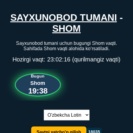
SAYXUNOBOD TUMANI
-
SHOM
Sayxunobod tumani uchun bugungi Shom vaqti.
Sahifada Shom vaqti alohida ko‘rsatiladi.
Hozirgi vaqt:
23:02:16
(qurilmangiz vaqti)
Bugun
Shom
19:38
Tilni almashtirish:
Saytni xatcho'p qilish
18035