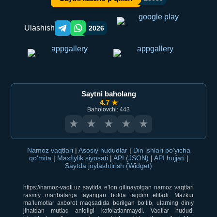
Ulashish
2026
Telegram orqali ulashish
WhatsApp orqali ulashish
Saytni baholang
4.7 ★
Baholovchi: 443
★
★
★
★
★
Namoz vaqtlari
|
Asosiy hududlar
|
Din ishlari bo‘yicha
qo‘mita
|
Maxfiylik siyosati
|
API (JSON)
|
API hujjati
|
Saytda joylashtirish (Widget)
https://namoz-vaqti.uz saytida e’lon qilinayotgan namoz vaqtlari
rasmiy manbalarga tayangan holda taqdim etiladi. Mazkur
ma’lumotlar axborot maqsadida berilgan bo‘lib, ularning diniy
jihatdan mutlaq aniqligi kafolatlanmaydi. Vaqtlar hudud,