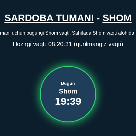
SARDOBA TUMANI
-
SHOM
mani uchun bugungi Shom vaqti. Sahifada Shom vaqti alohida ko
Hozirgi vaqt:
08:20:31
(qurilmangiz vaqti)
Bugun
Shom
19:39