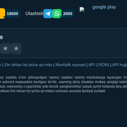
Ulashish
18000
2000
Telegram orqali ulashish
WhatsApp orqali ulashish
ng
★
★
ar
|
Din ishlari bo‘yicha qo‘mita
|
Maxfiylik siyosati
|
API (JSON)
|
API hujj
i.uz saytida e’lon qilinayotgan namoz vaqtlari rasmiy manbalarga tayangan ho
 axborot maqsadida berilgan bo‘lib, ularning diniy jihatdan mutlaq aniqligi kafol
uli, mavsumiy o‘zgarishlar yoki texnik yangilanishlar sabab ayrim hollarda farq qi
ikasi Din ishlari bo‘yicha qo‘mitasi xulosasi asosida faoliyat yuritadi.