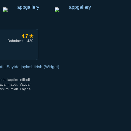
4.7 ★
Baholovchi: 430
ati
|
Saytda joylashtirish (Widget)
lda taqdim etiladi.
atlanmaydi. Vaqtlar
lishi mumkin. Loyiha