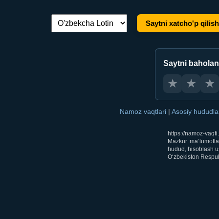
Saytni xatcho'p qilish
Tilni almashtirish:
Saytni bahola
★
★
★
Namoz vaqtlari
|
Asosiy hududl
https://namoz-vaqt
Mazkur ma’lumotlar
hudud, hisoblash us
O‘zbekiston Respubl