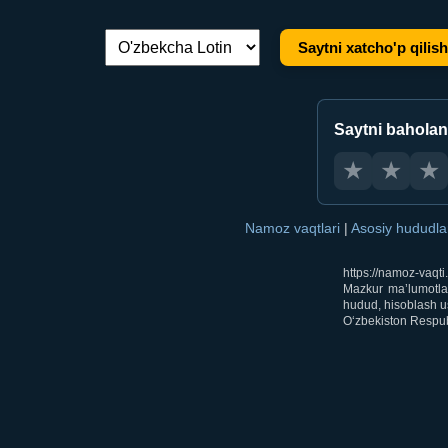
Saytni xatcho'p qilish
Tilni almashtirish:
Saytni bahola
★
★
★
Namoz vaqtlari
|
Asosiy hududl
https://namoz-vaqt
Mazkur ma’lumotlar
hudud, hisoblash us
O‘zbekiston Respubl