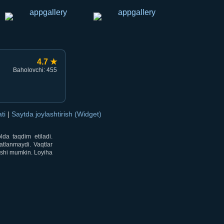
4.7 ★
Baholovchi: 455
ati
|
Saytda joylashtirish (Widget)
lda taqdim etiladi.
atlanmaydi. Vaqtlar
lishi mumkin. Loyiha