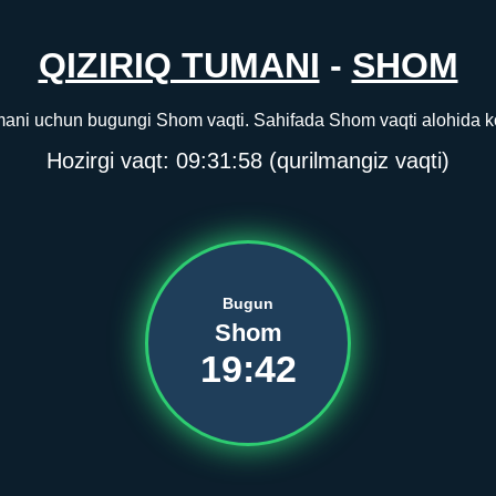
QIZIRIQ TUMANI
-
SHOM
umani uchun bugungi Shom vaqti. Sahifada Shom vaqti alohida ko‘
Hozirgi vaqt:
09:31:58
(qurilmangiz vaqti)
Bugun
Shom
19:42