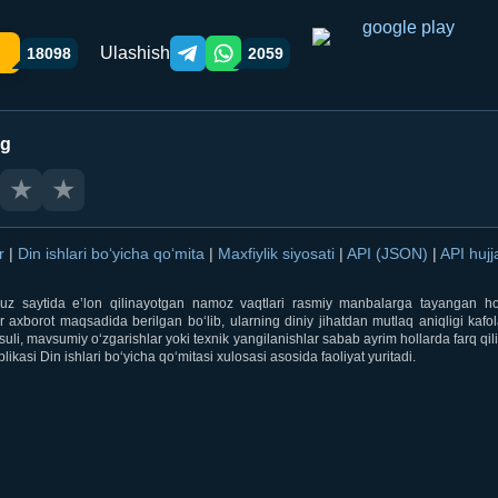
Ulashish
18098
2059
Telegram orqali ulashish
WhatsApp orqali ulashish
ng
★
★
ar
|
Din ishlari bo‘yicha qo‘mita
|
Maxfiylik siyosati
|
API (JSON)
|
API hujj
i.uz saytida e’lon qilinayotgan namoz vaqtlari rasmiy manbalarga tayangan ho
 axborot maqsadida berilgan bo‘lib, ularning diniy jihatdan mutlaq aniqligi kafol
uli, mavsumiy o‘zgarishlar yoki texnik yangilanishlar sabab ayrim hollarda farq qi
ikasi Din ishlari bo‘yicha qo‘mitasi xulosasi asosida faoliyat yuritadi.