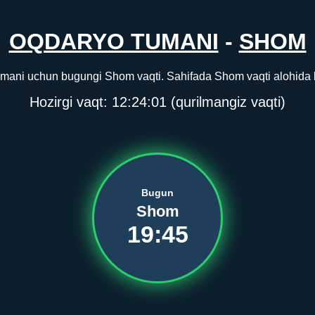
OQDARYO TUMANI
-
SHOM
mani uchun bugungi Shom vaqti. Sahifada Shom vaqti alohida ko
Hozirgi vaqt:
12:24:01
(qurilmangiz vaqti)
Bugun
Shom
19:45