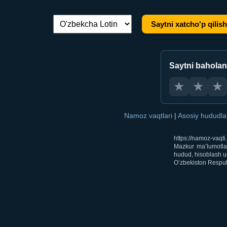
Saytni xatcho'p qilish
Tilni almashtirish:
Saytni bahola
★
★
★
Namoz vaqtlari
|
Asosiy hududl
https://namoz-vaqt
Mazkur ma’lumotlar
hudud, hisoblash us
O‘zbekiston Respubl