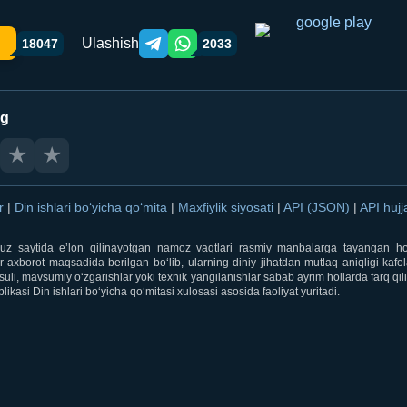
Ulashish
18047
2033
Telegram orqali ulashish
WhatsApp orqali ulashish
ng
★
★
ar
|
Din ishlari bo‘yicha qo‘mita
|
Maxfiylik siyosati
|
API (JSON)
|
API hujj
i.uz saytida e’lon qilinayotgan namoz vaqtlari rasmiy manbalarga tayangan ho
 axborot maqsadida berilgan bo‘lib, ularning diniy jihatdan mutlaq aniqligi kafol
uli, mavsumiy o‘zgarishlar yoki texnik yangilanishlar sabab ayrim hollarda farq qi
ikasi Din ishlari bo‘yicha qo‘mitasi xulosasi asosida faoliyat yuritadi.