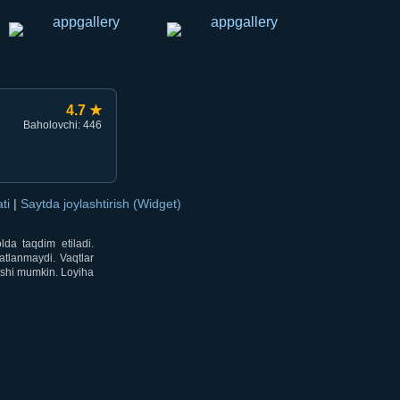
4.7 ★
Baholovchi: 446
ati
|
Saytda joylashtirish (Widget)
lda taqdim etiladi.
atlanmaydi. Vaqtlar
lishi mumkin. Loyiha