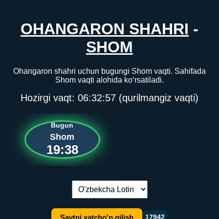
OHANGARON SHAHRI
-
SHOM
Ohangaron shahri uchun bugungi Shom vaqti. Sahifada
Shom vaqti alohida ko‘rsatiladi.
Hozirgi vaqt:
06:32:57
(qurilmangiz vaqti)
Bugun
Shom
19:38
Tilni almashtirish:
Saytni xatcho'p qilish
17942