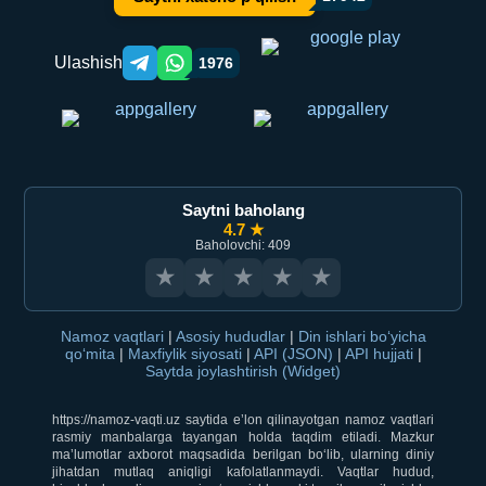
Ulashish
1976
Telegram orqali ulashish
WhatsApp orqali ulashish
Saytni baholang
4.7 ★
Baholovchi: 409
★
★
★
★
★
Namoz vaqtlari
|
Asosiy hududlar
|
Din ishlari bo‘yicha
qo‘mita
|
Maxfiylik siyosati
|
API (JSON)
|
API hujjati
|
Saytda joylashtirish (Widget)
https://namoz-vaqti.uz saytida e’lon qilinayotgan namoz vaqtlari
rasmiy manbalarga tayangan holda taqdim etiladi. Mazkur
ma’lumotlar axborot maqsadida berilgan bo‘lib, ularning diniy
jihatdan mutlaq aniqligi kafolatlanmaydi. Vaqtlar hudud,