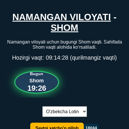
NAMANGAN VILOYATI
-
SHOM
Namangan viloyati uchun bugungi Shom vaqti. Sahifada
Shom vaqti alohida ko‘rsatiladi.
Hozirgi vaqt:
09:14:28
(qurilmangiz vaqti)
Bugun
Shom
19:26
Tilni almashtirish:
Saytni xatcho'p qilish
18044