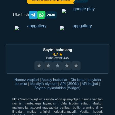
Ulashish
2030
Telegram orqali ulashish
WhatsApp orqali ulashish
Saytni baholang
4.7 ★
Baholovchi: 445
★
★
★
★
★
Namoz vaqtlari
|
Asosiy hududlar
|
Din ishlari bo‘yicha
qo‘mita
|
Maxfiylik siyosati
|
API (JSON)
|
API hujjati
|
Saytda joylashtirish (Widget)
https://namoz-vaqti.uz saytida e’lon qilinayotgan namoz vaqtlari
rasmiy manbalarga tayangan holda taqdim etiladi. Mazkur
ma’lumotlar axborot maqsadida berilgan bo‘lib, ularning diniy
jihatdan mutlaq aniqligi kafolatlanmaydi. Vaqtlar hudud,