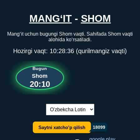
MANG‘IT
-
SHOM
Mang‘it uchun bugungi Shom vaqti. Sahifada Shom vaqti
alohida ko‘rsatiladi.
Hozirgi vaqt:
10:28:37
(qurilmangiz vaqti)
Bugun
Shom
20:10
Tilni almashtirish:
Saytni xatcho'p qilish
18099