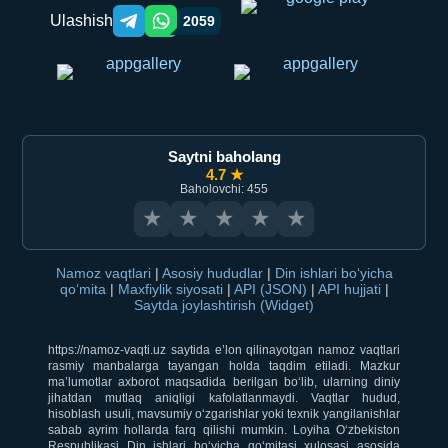
Ulashish
2059
Telegram orqali ulashish
WhatsApp orqali ulashish
Saytni baholang
4.7 ★
Baholovchi: 455
★
★
★
★
★
Namoz vaqtlari
|
Asosiy hududlar
|
Din ishlari bo‘yicha
qo‘mita
|
Maxfiylik siyosati
|
API (JSON)
|
API hujjati
|
Saytda joylashtirish (Widget)
https://namoz-vaqti.uz saytida e’lon qilinayotgan namoz vaqtlari
rasmiy manbalarga tayangan holda taqdim etiladi. Mazkur
ma’lumotlar axborot maqsadida berilgan bo‘lib, ularning diniy
jihatdan mutlaq aniqligi kafolatlanmaydi. Vaqtlar hudud,
hisoblash usuli, mavsumiy o‘zgarishlar yoki texnik yangilanishlar
sabab ayrim hollarda farq qilishi mumkin. Loyiha O‘zbekiston
Respublikasi Din ishlari bo‘yicha qo‘mitasi xulosasi asosida