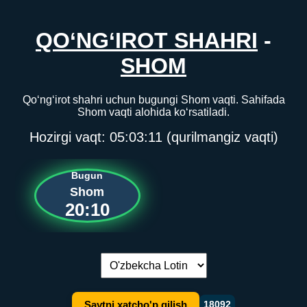
QO‘NG‘IROT SHAHRI
-
SHOM
Qo‘ng‘irot shahri uchun bugungi Shom vaqti. Sahifada
Shom vaqti alohida ko‘rsatiladi.
Hozirgi vaqt:
05:03:11
(qurilmangiz vaqti)
Bugun
Shom
20:10
Tilni almashtirish:
Saytni xatcho'p qilish
18092