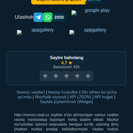
Ulashish
2050
Telegram orqali ulashish
WhatsApp orqali ulashish
Saytni baholang
4.7 ★
Baholovchi: 455
★
★
★
★
★
Namoz vaqtlari
|
Asosiy hududlar
|
Din ishlari bo‘yicha
qo‘mita
|
Maxfiylik siyosati
|
API (JSON)
|
API hujjati
|
Saytda joylashtirish (Widget)
https://namoz-vaqti.uz saytida e’lon qilinayotgan namoz vaqtlari
rasmiy manbalarga tayangan holda taqdim etiladi. Mazkur
ma’lumotlar axborot maqsadida berilgan bo‘lib, ularning diniy
jihatdan mutlaq aniqligi kafolatlanmaydi. Vaqtlar hudud,