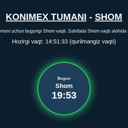
KONIMEX TUMANI
-
SHOM
mani uchun bugungi Shom vaqti. Sahifada Shom vaqti alohida ko
Hozirgi vaqt:
14:51:33
(qurilmangiz vaqti)
Bugun
Shom
19:53