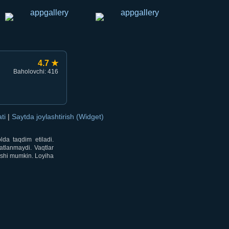
4.7 ★
Baholovchi: 416
ati
|
Saytda joylashtirish (Widget)
lda taqdim etiladi.
atlanmaydi. Vaqtlar
lishi mumkin. Loyiha