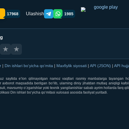
Ulashish
17968
1985
Telegram orqali ulashish
WhatsApp orqali ulashish
ng
★
★
ar
|
Din ishlari bo‘yicha qo‘mita
|
Maxfiylik siyosati
|
API (JSON)
|
API hujj
i.uz saytida e’lon qilinayotgan namoz vaqtlari rasmiy manbalarga tayangan ho
 axborot maqsadida berilgan bo‘lib, ularning diniy jihatdan mutlaq aniqligi kafol
uli, mavsumiy o‘zgarishlar yoki texnik yangilanishlar sabab ayrim hollarda farq qi
ikasi Din ishlari bo‘yicha qo‘mitasi xulosasi asosida faoliyat yuritadi.