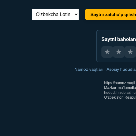
Saytni xatcho'p qilish
Tilni almashtirish:
Saytni bahola
★
★
★
Namoz vaqtlari
|
Asosiy hududl
https://namoz-vaqt
Mazkur ma’lumotlar
hudud, hisoblash us
O‘zbekiston Respubl