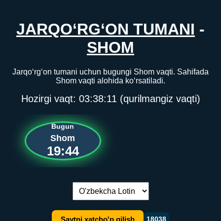
JARQO‘RG‘ON TUMANI
-
SHOM
Jarqo‘rg‘on tumani uchun bugungi Shom vaqti. Sahifada
Shom vaqti alohida ko‘rsatiladi.
Hozirgi vaqt:
03:38:11
(qurilmangiz vaqti)
Bugun
Shom
19:44
Tilni almashtirish:
Saytni xatcho'p qilish
18038