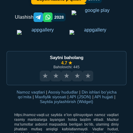
Ulashish
2028
Telegram orqali ulashish
WhatsApp orqali ulashish
Saytni baholang
4.7 ★
Baholovchi: 445
★
★
★
★
★
Namoz vaqtlari
|
Asosiy hududlar
|
Din ishlari bo‘yicha
qo‘mita
|
Maxfiylik siyosati
|
API (JSON)
|
API hujjati
|
Saytda joylashtirish (Widget)
https://namoz-vaqti.uz saytida e’lon qilinayotgan namoz vaqtlari
rasmiy manbalarga tayangan holda taqdim etiladi. Mazkur
ma’lumotlar axborot maqsadida berilgan bo‘lib, ularning diniy
jihatdan mutlaq aniqligi kafolatlanmaydi. Vaqtlar hudud,