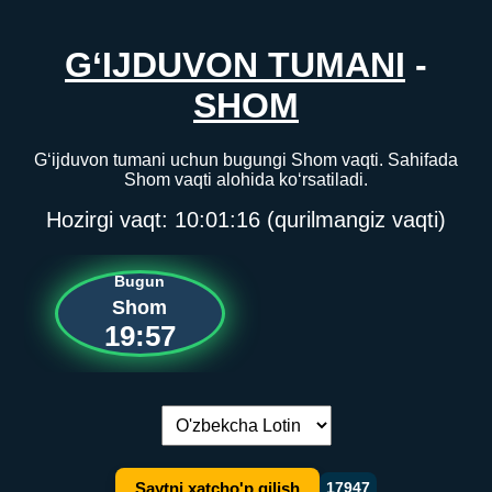
G‘IJDUVON TUMANI
-
SHOM
G‘ijduvon tumani uchun bugungi Shom vaqti. Sahifada
Shom vaqti alohida ko‘rsatiladi.
Hozirgi vaqt:
10:01:16
(qurilmangiz vaqti)
Bugun
Shom
19:57
Tilni almashtirish:
Saytni xatcho'p qilish
17947