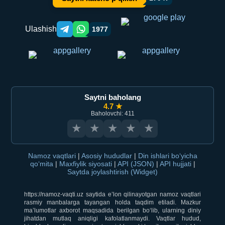
Ulashish
1977
Telegram orqali ulashish
WhatsApp orqali ulashish
Saytni baholang
4.7 ★
Baholovchi: 411
★
★
★
★
★
Namoz vaqtlari
|
Asosiy hududlar
|
Din ishlari bo‘yicha
qo‘mita
|
Maxfiylik siyosati
|
API (JSON)
|
API hujjati
|
Saytda joylashtirish (Widget)
https://namoz-vaqti.uz saytida e’lon qilinayotgan namoz vaqtlari
rasmiy manbalarga tayangan holda taqdim etiladi. Mazkur
ma’lumotlar axborot maqsadida berilgan bo‘lib, ularning diniy
jihatdan mutlaq aniqligi kafolatlanmaydi. Vaqtlar hudud,