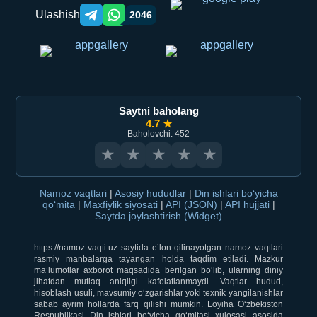
Ulashish
2046
Telegram orqali ulashish
WhatsApp orqali ulashish
Saytni baholang
4.7 ★
Baholovchi: 452
★
★
★
★
★
Namoz vaqtlari
|
Asosiy hududlar
|
Din ishlari bo‘yicha
qo‘mita
|
Maxfiylik siyosati
|
API (JSON)
|
API hujjati
|
Saytda joylashtirish (Widget)
https://namoz-vaqti.uz saytida e’lon qilinayotgan namoz vaqtlari
rasmiy manbalarga tayangan holda taqdim etiladi. Mazkur
ma’lumotlar axborot maqsadida berilgan bo‘lib, ularning diniy
jihatdan mutlaq aniqligi kafolatlanmaydi. Vaqtlar hudud,
hisoblash usuli, mavsumiy o‘zgarishlar yoki texnik yangilanishlar
sabab ayrim hollarda farq qilishi mumkin. Loyiha O‘zbekiston
Respublikasi Din ishlari bo‘yicha qo‘mitasi xulosasi asosida