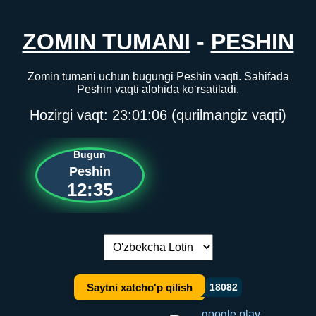
ZOMIN TUMANI
-
PESHIN
Zomin tumani uchun bugungi Peshin vaqti. Sahifada
Peshin vaqti alohida ko‘rsatiladi.
Hozirgi vaqt:
23:01:06
(qurilmangiz vaqti)
Bugun
Peshin
12:35
Tilni almashtirish:
Saytni xatcho'p qilish
18082