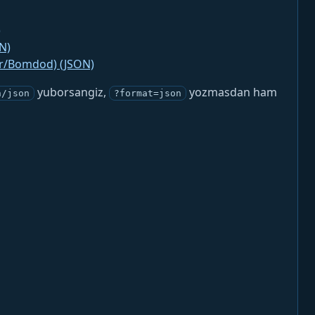
)
N)
jr/Bomdod) (JSON)
yuborsangiz,
yozmasdan ham
n/json
?format=json