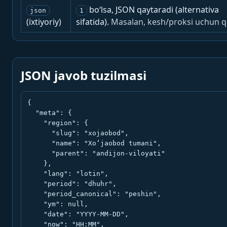
bo‘lsa, JSON qaytaradi (alternativa
json
1
(ixtiyoriy)
sifatida).
Masalan, kesh/proksi uchun q
JSON javob tuzilmasi
{

  "meta": {

    "region": {

      "slug": "xojaobod",

      "name": "Xo‘jaobod tumani",

      "parent": "andijon-viloyati"

    },

    "lang": "lotin",

    "period": "dhuhr",

    "period_canonical": "peshin",

    "ym": null,

    "date": "YYYY-MM-DD",

    "now": "HH:MM",
