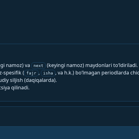
rgi namoz) va
(keyingi namoz) maydonlari to‘ldiriladi.
next
spesifik (
,
, va h.k.) bo‘lmagan periodlarda chi
fajr
isha
y siljish (daqiqalarda).
siya qilinadi.