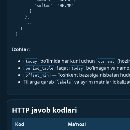
        "xufton": "HH:MM"

      }

    },

    ...

  ]

}
Izohlar:
bo‘limida har kuni uchun
(hozi
today
current
faqat
bo‘lmagan va namoz-
period_table
today
— Toshkent bazasiga nisbatan hududi
offset_min
Tillarga qarab
va ayrim matnlar lokalizat
labels
HTTP javob kodlari
Kod
Ma’nosi