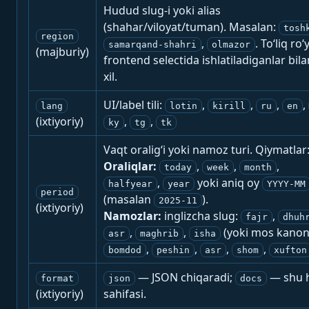
Hudud slug-i yoki alias
(shahar/viloyat/tuman). Masalan:
tosh
region
,
. To‘liq ro‘
samarqand-shahri
olmazor
(majburiy)
frontend selectida ishlatiladiganlar bila
xil.
UI/label tili:
,
,
,
,
lang
lotin
kirill
ru
en
(ixtiyoriy)
,
,
ky
tg
tk
Vaqt oralig‘i yoki namoz turi. Qiymatlar
Oraliqlar:
,
,
,
today
week
month
,
yoki aniq oy
halfyear
year
YYYY-MM
period
(masalan
).
2025-11
(ixtiyoriy)
Namozlar:
inglizcha slug:
,
fajr
dhuh
,
,
(yoki mos kanon
asr
maghrib
isha
,
,
,
,
bomdod
peshin
asr
shom
xufton
— JSON chiqaradi;
— shu h
format
json
docs
(ixtiyoriy)
sahifasi.