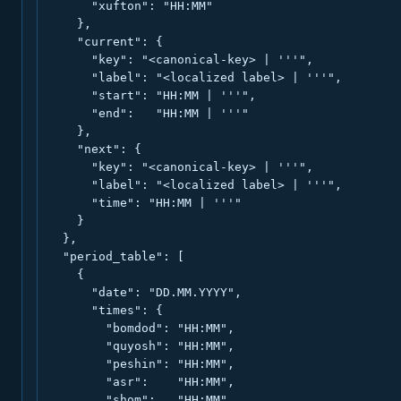
      "xufton": "HH:MM"

    },

    "current": {

      "key": "<canonical-key> | '''",

      "label": "<localized label> | '''",

      "start": "HH:MM | '''",

      "end":   "HH:MM | '''"

    },

    "next": {

      "key": "<canonical-key> | '''",

      "label": "<localized label> | '''",

      "time": "HH:MM | '''"

    }

  },

  "period_table": [

    {

      "date": "DD.MM.YYYY",

      "times": {

        "bomdod": "HH:MM",

        "quyosh": "HH:MM",

        "peshin": "HH:MM",

        "asr":    "HH:MM",

        "shom":   "HH:MM",
