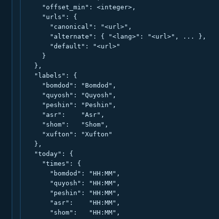
    "offset_min": <integer>,

    "urls": {

      "canonical": "<url>",

      "alternate": { "<lang>": "<url>", ... },

      "default": "<url>"

    }

  },

  "labels": {

    "bomdod": "Bomdod",

    "quyosh": "Quyosh",

    "peshin": "Peshin",

    "asr":    "Asr",

    "shom":   "Shom",

    "xufton": "Xufton"

  },

  "today": {

    "times": {

      "bomdod": "HH:MM",

      "quyosh": "HH:MM",

      "peshin": "HH:MM",

      "asr":    "HH:MM",

      "shom":   "HH:MM",
