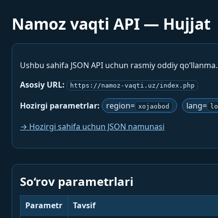
Namoz vaqti API — Hujjat
Ushbu sahifa JSON API uchun rasmiy oddiy qo‘llanma
Asosiy URL:
https://namoz-vaqti.uz/index.php
Hozirgi parametrlar:
region=
lang=
xojaobod
lo
→ Hozirgi sahifa uchun JSON namunasi
So‘rov parametrlari
Parametr
Tavsif