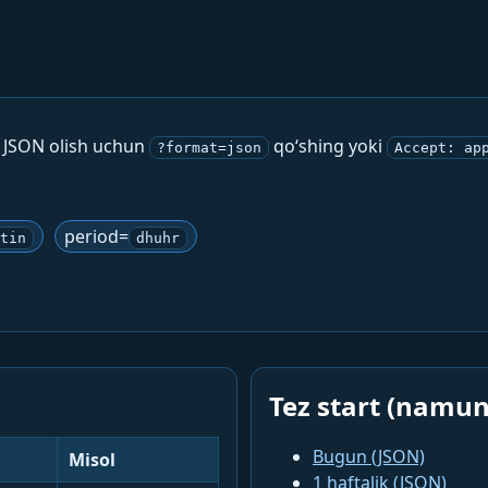
. JSON olish uchun
qo‘shing yoki
?format=json
Accept: ap
period=
tin
dhuhr
Tez start (namun
Bugun (JSON)
Misol
1 haftalik (JSON)