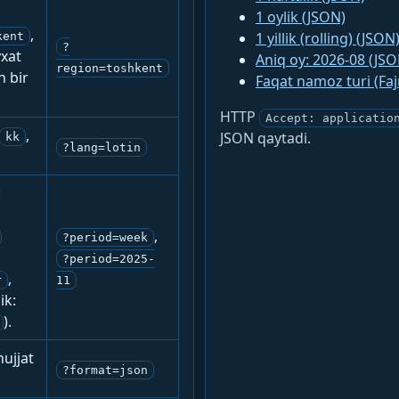
1 oylik (JSON)
,
1 yillik (rolling) (JSON
kent
?
yxat
Aniq oy: 2026-08 (JSO
region=toshkent
n bir
Faqat namoz turi (Fa
HTTP
Accept: applicatio
,
JSON qaytadi.
kk
?lang=lotin
:
,
?period=week
?period=2025-
,
r
11
ik:
).
ujjat
?format=json