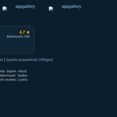
4.7 ★
Baholovchi: 445
ati
|
Saytda joylashtirish (Widget)
lda taqdim etiladi.
atlanmaydi. Vaqtlar
lishi mumkin. Loyiha