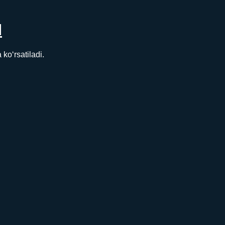
N
ko‘rsatiladi.