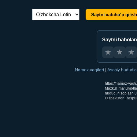
Saytni xatcho'p qilish
Tilni almashtirish:
Saytni bahola
★
★
★
Namoz vaqtlari
|
Asosiy hududl
https://namoz-vaqt
Mazkur ma’lumotlar
hudud, hisoblash us
O‘zbekiston Respubl