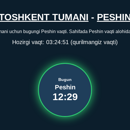
TOSHKENT TUMANI
-
PESHI
ani uchun bugungi Peshin vaqti. Sahifada Peshin vaqti alohida 
Hozirgi vaqt:
03:24:51
(qurilmangiz vaqti)
Bugun
Peshin
12:29