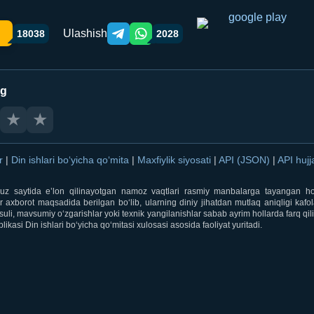
Ulashish
18038
2028
Telegram orqali ulashish
WhatsApp orqali ulashish
ng
★
★
ar
|
Din ishlari bo‘yicha qo‘mita
|
Maxfiylik siyosati
|
API (JSON)
|
API hujj
i.uz saytida e’lon qilinayotgan namoz vaqtlari rasmiy manbalarga tayangan ho
 axborot maqsadida berilgan bo‘lib, ularning diniy jihatdan mutlaq aniqligi kafol
uli, mavsumiy o‘zgarishlar yoki texnik yangilanishlar sabab ayrim hollarda farq qi
ikasi Din ishlari bo‘yicha qo‘mitasi xulosasi asosida faoliyat yuritadi.