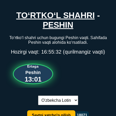
TO‘RTKO‘L SHAHRI
-
PESHIN
To‘rtko‘l shahri uchun bugungi Peshin vaqti. Sahifada
Peshin vaqti alohida ko‘rsatiladi.
Hozirgi vaqt:
16:55:32
(qurilmangiz vaqti)
Ertaga
Peshin
13:01
Tilni almashtirish:
Saytni xatcho'p qilish
18071