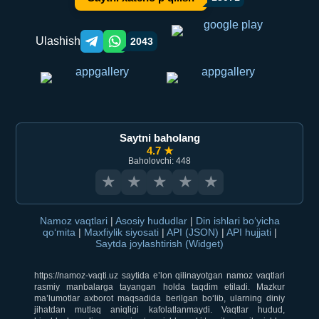
Ulashish
2043
Telegram orqali ulashish
WhatsApp orqali ulashish
Saytni baholang
4.7 ★
Baholovchi: 448
★
★
★
★
★
Namoz vaqtlari
|
Asosiy hududlar
|
Din ishlari bo‘yicha
qo‘mita
|
Maxfiylik siyosati
|
API (JSON)
|
API hujjati
|
Saytda joylashtirish (Widget)
https://namoz-vaqti.uz saytida e’lon qilinayotgan namoz vaqtlari
rasmiy manbalarga tayangan holda taqdim etiladi. Mazkur
ma’lumotlar axborot maqsadida berilgan bo‘lib, ularning diniy
jihatdan mutlaq aniqligi kafolatlanmaydi. Vaqtlar hudud,