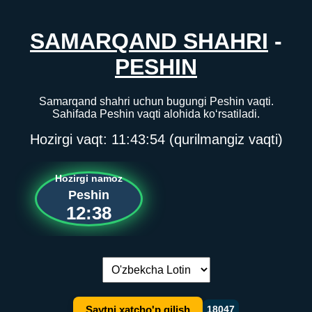
SAMARQAND SHAHRI
-
PESHIN
Samarqand shahri uchun bugungi Peshin vaqti.
Sahifada Peshin vaqti alohida ko‘rsatiladi.
Hozirgi vaqt:
11:43:54
(qurilmangiz vaqti)
Hozirgi namoz
Peshin
12:38
Tilni almashtirish:
Saytni xatcho'p qilish
18047