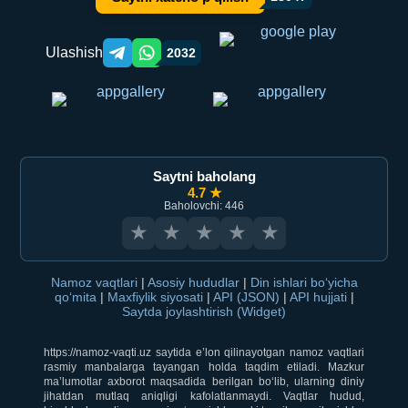
Ulashish
2032
Telegram orqali ulashish
WhatsApp orqali ulashish
Saytni baholang
4.7 ★
Baholovchi: 446
★
★
★
★
★
Namoz vaqtlari
|
Asosiy hududlar
|
Din ishlari bo‘yicha
qo‘mita
|
Maxfiylik siyosati
|
API (JSON)
|
API hujjati
|
Saytda joylashtirish (Widget)
https://namoz-vaqti.uz saytida e’lon qilinayotgan namoz vaqtlari
rasmiy manbalarga tayangan holda taqdim etiladi. Mazkur
ma’lumotlar axborot maqsadida berilgan bo‘lib, ularning diniy
jihatdan mutlaq aniqligi kafolatlanmaydi. Vaqtlar hudud,