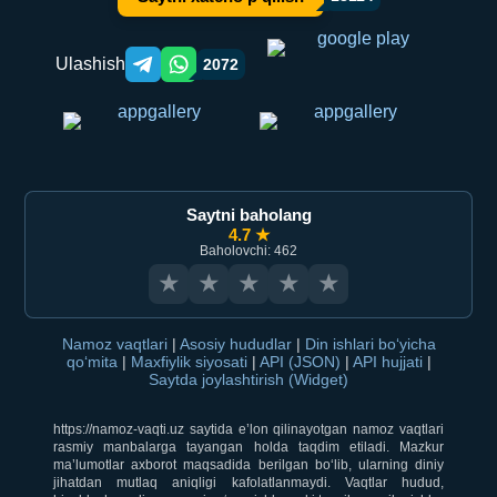
Ulashish
2072
Telegram orqali ulashish
WhatsApp orqali ulashish
Saytni baholang
4.7 ★
Baholovchi: 462
★
★
★
★
★
Namoz vaqtlari
|
Asosiy hududlar
|
Din ishlari bo‘yicha
qo‘mita
|
Maxfiylik siyosati
|
API (JSON)
|
API hujjati
|
Saytda joylashtirish (Widget)
https://namoz-vaqti.uz saytida e’lon qilinayotgan namoz vaqtlari
rasmiy manbalarga tayangan holda taqdim etiladi. Mazkur
ma’lumotlar axborot maqsadida berilgan bo‘lib, ularning diniy
jihatdan mutlaq aniqligi kafolatlanmaydi. Vaqtlar hudud,