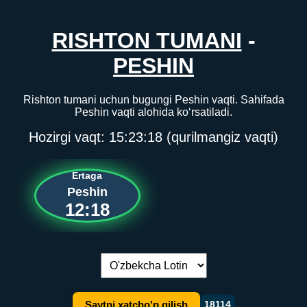
RISHTON TUMANI
-
PESHIN
Rishton tumani uchun bugungi Peshin vaqti. Sahifada
Peshin vaqti alohida ko‘rsatiladi.
Hozirgi vaqt:
15:23:18
(qurilmangiz vaqti)
Ertaga
Peshin
12:18
Tilni almashtirish:
Saytni xatcho'p qilish
18114