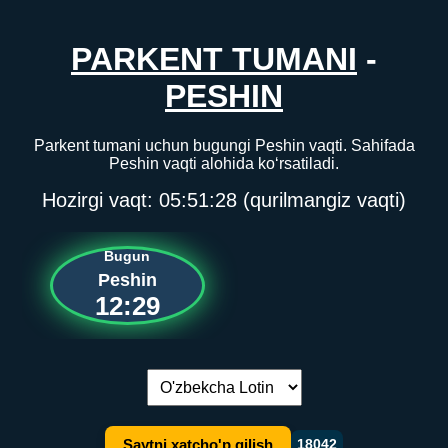
PARKENT TUMANI
-
PESHIN
Parkent tumani uchun bugungi Peshin vaqti. Sahifada
Peshin vaqti alohida ko‘rsatiladi.
Hozirgi vaqt:
05:51:28
(qurilmangiz vaqti)
Bugun
Peshin
12:29
Tilni almashtirish:
Saytni xatcho'p qilish
18042