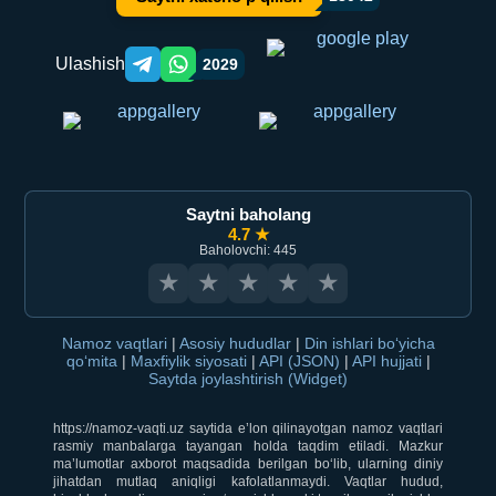
Ulashish
2029
Telegram orqali ulashish
WhatsApp orqali ulashish
Saytni baholang
4.7 ★
Baholovchi: 445
★
★
★
★
★
Namoz vaqtlari
|
Asosiy hududlar
|
Din ishlari bo‘yicha
qo‘mita
|
Maxfiylik siyosati
|
API (JSON)
|
API hujjati
|
Saytda joylashtirish (Widget)
https://namoz-vaqti.uz saytida e’lon qilinayotgan namoz vaqtlari
rasmiy manbalarga tayangan holda taqdim etiladi. Mazkur
ma’lumotlar axborot maqsadida berilgan bo‘lib, ularning diniy
jihatdan mutlaq aniqligi kafolatlanmaydi. Vaqtlar hudud,