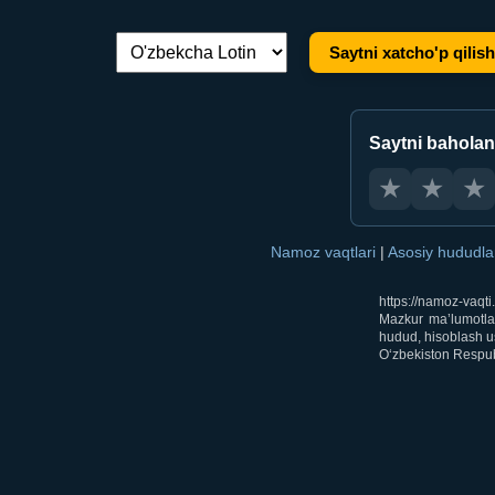
Saytni xatcho'p qilish
Tilni almashtirish:
Saytni bahola
★
★
★
Namoz vaqtlari
|
Asosiy hududl
https://namoz-vaqt
Mazkur ma’lumotlar
hudud, hisoblash us
O‘zbekiston Respubl