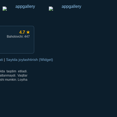
4.7 ★
Baholovchi: 447
ati
|
Saytda joylashtirish (Widget)
lda taqdim etiladi.
atlanmaydi. Vaqtlar
lishi mumkin. Loyiha