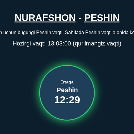
NURAFSHON
-
PESHIN
 uchun bugungi Peshin vaqti. Sahifada Peshin vaqti alohida ko‘
Hozirgi vaqt:
13:03:00
(qurilmangiz vaqti)
Ertaga
Peshin
12:29