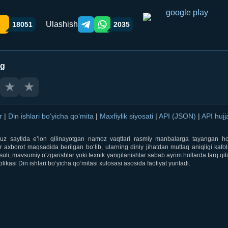
Ulashish
18051
2035
Telegram orqali ulashish
WhatsApp orqali ulashish
ng
★
★
ar
|
Din ishlari bo‘yicha qo‘mita
|
Maxfiylik siyosati
|
API (JSON)
|
API hujj
i.uz saytida e’lon qilinayotgan namoz vaqtlari rasmiy manbalarga tayangan ho
 axborot maqsadida berilgan bo‘lib, ularning diniy jihatdan mutlaq aniqligi kafol
uli, mavsumiy o‘zgarishlar yoki texnik yangilanishlar sabab ayrim hollarda farq qi
ikasi Din ishlari bo‘yicha qo‘mitasi xulosasi asosida faoliyat yuritadi.