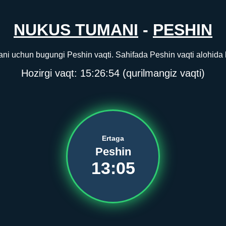
NUKUS TUMANI
-
PESHIN
ni uchun bugungi Peshin vaqti. Sahifada Peshin vaqti alohida ko
Hozirgi vaqt:
15:26:54
(qurilmangiz vaqti)
Ertaga
Peshin
13:05