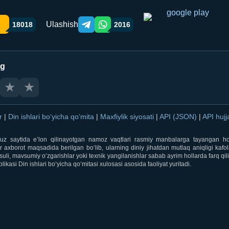
Ulashish
18018
2016
Telegram orqali ulashish
WhatsApp orqali ulashish
ng
★
★
ar
|
Din ishlari bo‘yicha qo‘mita
|
Maxfiylik siyosati
|
API (JSON)
|
API hujj
i.uz saytida e’lon qilinayotgan namoz vaqtlari rasmiy manbalarga tayangan ho
 axborot maqsadida berilgan bo‘lib, ularning diniy jihatdan mutlaq aniqligi kafol
uli, mavsumiy o‘zgarishlar yoki texnik yangilanishlar sabab ayrim hollarda farq qi
ikasi Din ishlari bo‘yicha qo‘mitasi xulosasi asosida faoliyat yuritadi.