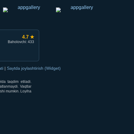
4.7 ★
Baholovchi: 433
ati
|
Saytda joylashtirish (Widget)
lda taqdim etiladi.
atlanmaydi. Vaqtlar
lishi mumkin. Loyiha