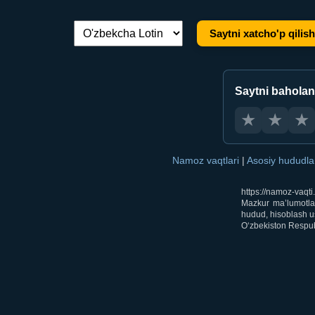
Saytni xatcho'p qilish
Tilni almashtirish:
Saytni bahola
★
★
★
Namoz vaqtlari
|
Asosiy hududl
https://namoz-vaqt
Mazkur ma’lumotlar
hudud, hisoblash us
O‘zbekiston Respubl