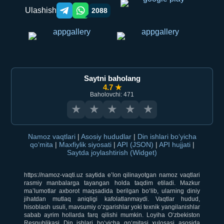
Ulashish
2088
Telegram orqali ulashish
WhatsApp orqali ulashish
Saytni baholang
4.7 ★
Baholovchi: 471
★
★
★
★
★
Namoz vaqtlari
|
Asosiy hududlar
|
Din ishlari bo‘yicha
qo‘mita
|
Maxfiylik siyosati
|
API (JSON)
|
API hujjati
|
Saytda joylashtirish (Widget)
https://namoz-vaqti.uz saytida e’lon qilinayotgan namoz vaqtlari
rasmiy manbalarga tayangan holda taqdim etiladi. Mazkur
ma’lumotlar axborot maqsadida berilgan bo‘lib, ularning diniy
jihatdan mutlaq aniqligi kafolatlanmaydi. Vaqtlar hudud,
hisoblash usuli, mavsumiy o‘zgarishlar yoki texnik yangilanishlar
sabab ayrim hollarda farq qilishi mumkin. Loyiha O‘zbekiston
Respublikasi Din ishlari bo‘yicha qo‘mitasi xulosasi asosida