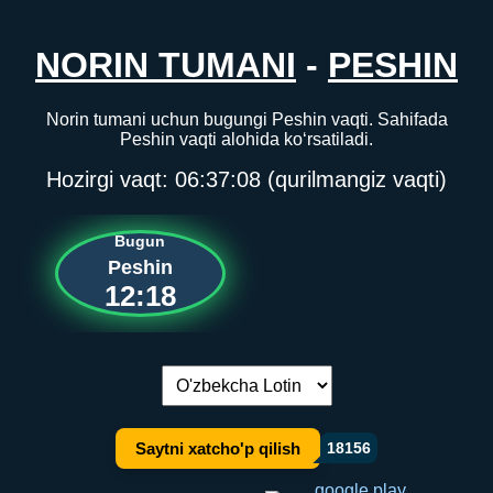
NORIN TUMANI
-
PESHIN
Norin tumani uchun bugungi Peshin vaqti. Sahifada
Peshin vaqti alohida ko‘rsatiladi.
Hozirgi vaqt:
06:37:08
(qurilmangiz vaqti)
Bugun
Peshin
12:18
Tilni almashtirish:
Saytni xatcho'p qilish
18156