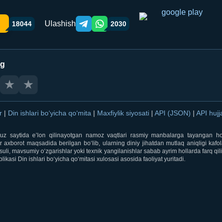
Ulashish
18044
2030
Telegram orqali ulashish
WhatsApp orqali ulashish
ng
★
★
ar
|
Din ishlari bo‘yicha qo‘mita
|
Maxfiylik siyosati
|
API (JSON)
|
API hujj
i.uz saytida e’lon qilinayotgan namoz vaqtlari rasmiy manbalarga tayangan ho
 axborot maqsadida berilgan bo‘lib, ularning diniy jihatdan mutlaq aniqligi kafol
uli, mavsumiy o‘zgarishlar yoki texnik yangilanishlar sabab ayrim hollarda farq qi
ikasi Din ishlari bo‘yicha qo‘mitasi xulosasi asosida faoliyat yuritadi.