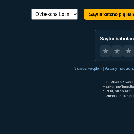
Saytni xatcho'p qilish
Tilni almashtirish:
Saytni bahola
★
★
★
Namoz vaqtlari
|
Asosiy hududl
https://namoz-vaqt
Mazkur ma’lumotlar
hudud, hisoblash us
O‘zbekiston Respubl