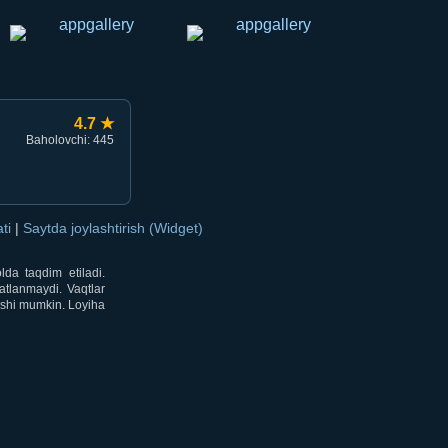
4.7 ★
Baholovchi: 445
ati
|
Saytda joylashtirish (Widget)
lda taqdim etiladi.
atlanmaydi. Vaqtlar
lishi mumkin. Loyiha