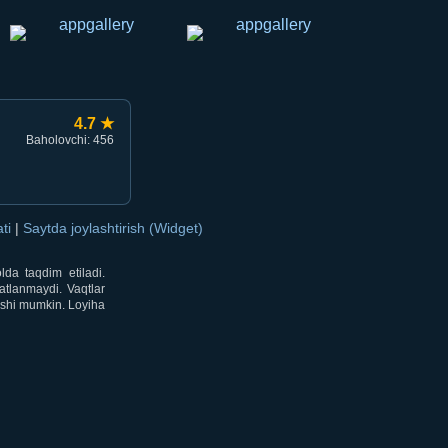
4.7 ★
Baholovchi: 456
ati
|
Saytda joylashtirish (Widget)
lda taqdim etiladi.
atlanmaydi. Vaqtlar
lishi mumkin. Loyiha