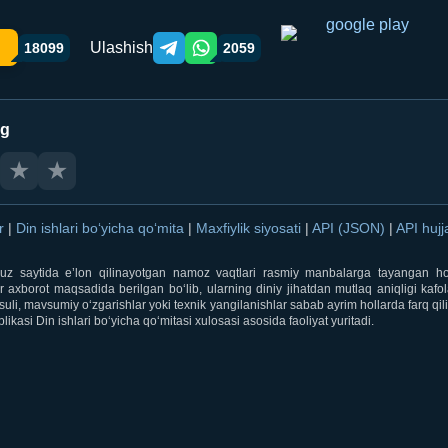
Ulashish
18099
2059
Telegram orqali ulashish
WhatsApp orqali ulashish
ng
★
★
ar
|
Din ishlari bo‘yicha qo‘mita
|
Maxfiylik siyosati
|
API (JSON)
|
API hujj
i.uz saytida e’lon qilinayotgan namoz vaqtlari rasmiy manbalarga tayangan ho
 axborot maqsadida berilgan bo‘lib, ularning diniy jihatdan mutlaq aniqligi kafol
uli, mavsumiy o‘zgarishlar yoki texnik yangilanishlar sabab ayrim hollarda farq qi
ikasi Din ishlari bo‘yicha qo‘mitasi xulosasi asosida faoliyat yuritadi.