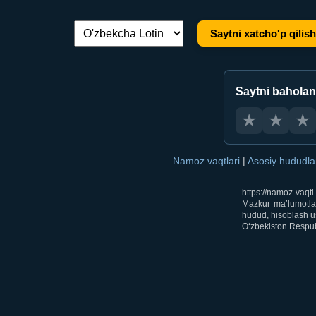
Saytni xatcho'p qilish
Tilni almashtirish:
Saytni bahola
★
★
★
Namoz vaqtlari
|
Asosiy hududl
https://namoz-vaqt
Mazkur ma’lumotlar
hudud, hisoblash us
O‘zbekiston Respubl