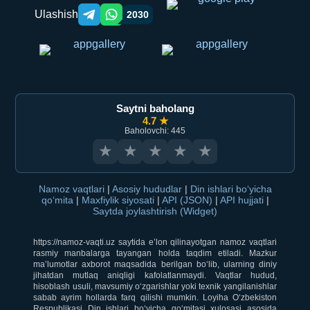
Ulashish
2030
Telegram orqali ulashish
WhatsApp orqali ulashish
Saytni baholang
4.7 ★
Baholovchi: 445
★
★
★
★
★
Namoz vaqtlari
|
Asosiy hududlar
|
Din ishlari bo‘yicha
qo‘mita
|
Maxfiylik siyosati
|
API (JSON)
|
API hujjati
|
Saytda joylashtirish (Widget)
https://namoz-vaqti.uz saytida e’lon qilinayotgan namoz vaqtlari
rasmiy manbalarga tayangan holda taqdim etiladi. Mazkur
ma’lumotlar axborot maqsadida berilgan bo‘lib, ularning diniy
jihatdan mutlaq aniqligi kafolatlanmaydi. Vaqtlar hudud,
hisoblash usuli, mavsumiy o‘zgarishlar yoki texnik yangilanishlar
sabab ayrim hollarda farq qilishi mumkin. Loyiha O‘zbekiston
Respublikasi Din ishlari bo‘yicha qo‘mitasi xulosasi asosida