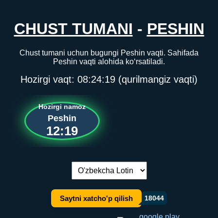
CHUST TUMANI
-
PESHIN
Chust tumani uchun bugungi Peshin vaqti. Sahifada
Peshin vaqti alohida ko‘rsatiladi.
Hozirgi vaqt:
08:24:19
(qurilmangiz vaqti)
Hozirgi namoz
Peshin
12:19
Tilni almashtirish:
Saytni xatcho'p qilish
18044