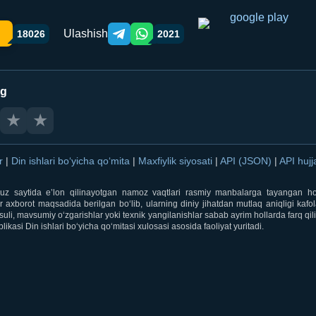
Ulashish
18026
2021
Telegram orqali ulashish
WhatsApp orqali ulashish
ng
★
★
ar
|
Din ishlari bo‘yicha qo‘mita
|
Maxfiylik siyosati
|
API (JSON)
|
API hujj
i.uz saytida e’lon qilinayotgan namoz vaqtlari rasmiy manbalarga tayangan ho
 axborot maqsadida berilgan bo‘lib, ularning diniy jihatdan mutlaq aniqligi kafol
uli, mavsumiy o‘zgarishlar yoki texnik yangilanishlar sabab ayrim hollarda farq qi
ikasi Din ishlari bo‘yicha qo‘mitasi xulosasi asosida faoliyat yuritadi.