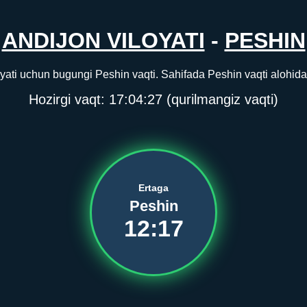
ANDIJON VILOYATI
-
PESHIN
yati uchun bugungi Peshin vaqti. Sahifada Peshin vaqti alohida 
Hozirgi vaqt:
17:04:27
(qurilmangiz vaqti)
Ertaga
Peshin
12:17