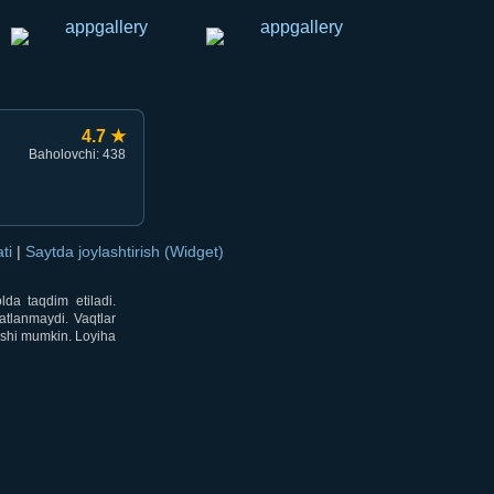
4.7 ★
Baholovchi: 438
ati
|
Saytda joylashtirish (Widget)
lda taqdim etiladi.
atlanmaydi. Vaqtlar
lishi mumkin. Loyiha