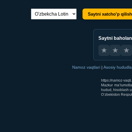
Saytni xatcho'p qilish
Tilni almashtirish:
Saytni bahola
★
★
★
Namoz vaqtlari
|
Asosiy hududl
https://namoz-vaqt
Mazkur ma’lumotlar
hudud, hisoblash us
O‘zbekiston Respubl