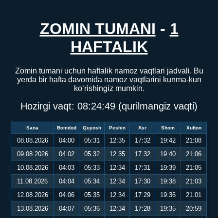
ZOMIN TUMANI
-
1
HAFTALIK
Zomin tumani uchun haftalik namoz vaqtlari jadvali. Bu
yerda bir hafta davomida namoz vaqtlarini kunma-kun
ko‘rishingiz mumkin.
Hozirgi vaqt:
08:24:49
(qurilmangiz vaqti)
Sana
Bomdod
Quyosh
Peshin
Asr
Shom
Xufton
08.08.2026
04:00
05:31
12:35
17:32
19:42
21:08
09.08.2026
04:02
05:32
12:35
17:32
19:40
21:06
10.08.2026
04:03
05:33
12:34
17:31
19:39
21:05
11.08.2026
04:04
05:34
12:34
17:30
19:38
21:03
12.08.2026
04:06
05:35
12:34
17:29
19:36
21:01
13.08.2026
04:07
05:36
12:34
17:28
19:35
20:59