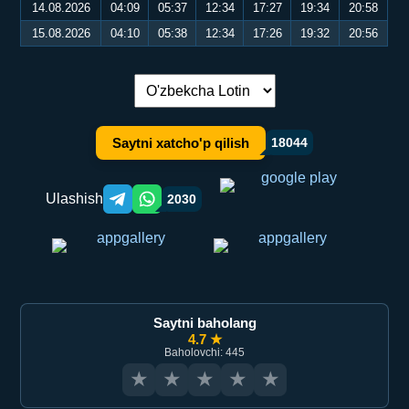
14.08.2026
04:09
05:37
12:34
17:27
19:34
20:58
15.08.2026
04:10
05:38
12:34
17:26
19:32
20:56
Tilni almashtirish:
Saytni xatcho'p qilish
18044
Ulashish
2030
Telegram orqali ulashish
WhatsApp orqali ulashish
Saytni baholang
4.7 ★
Baholovchi: 445
★
★
★
★
★