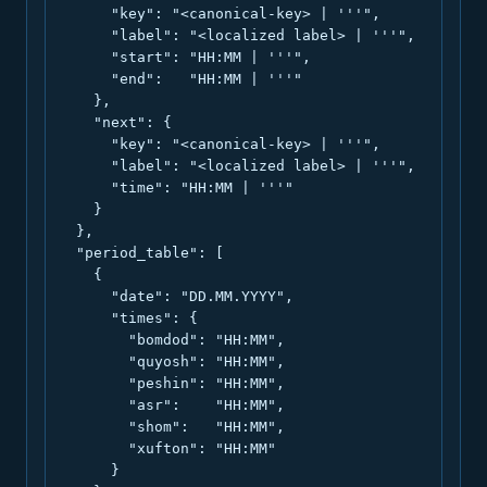
      "key": "<canonical-key> | '''",

      "label": "<localized label> | '''",

      "start": "HH:MM | '''",

      "end":   "HH:MM | '''"

    },

    "next": {

      "key": "<canonical-key> | '''",

      "label": "<localized label> | '''",

      "time": "HH:MM | '''"

    }

  },

  "period_table": [

    {

      "date": "DD.MM.YYYY",

      "times": {

        "bomdod": "HH:MM",

        "quyosh": "HH:MM",

        "peshin": "HH:MM",

        "asr":    "HH:MM",

        "shom":   "HH:MM",

        "xufton": "HH:MM"

      }
