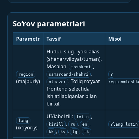
So‘rov parametrlari
Parametr
Tavsif
Misol
Hudud slug-i yoki alias
(shahar/viloyat/tuman).
Masalan:
,
toshkent
,
region
samarqand-shahri
?
(majburiy)
. To‘liq ro‘yxat
olmazor
region=toshk
frontend selectida
ishlatiladiganlar bilan
bir xil.
UI/label tili:
,
lotin
lang
,
,
,
kirill
ru
en
?lang=lotin
(ixtiyoriy)
,
,
,
kk
ky
tg
tk