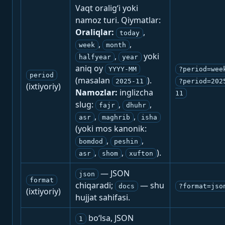
Vaqt oralig‘i yoki
namoz turi. Qiymatlar:
Oraliqlar:
,
today
,
,
week
month
,
yoki
halfyear
year
aniq oy
YYYY-MM
?period=wee
period
(masalan
).
2025-11
?period=202
(ixtiyoriy)
Namozlar:
inglizcha
11
slug:
,
,
fajr
dhuhr
,
,
asr
maghrib
isha
(yoki mos kanonik:
,
,
bomdod
peshin
,
,
).
asr
shom
xufton
— JSON
json
format
chiqaradi;
— shu
docs
?format=jso
(ixtiyoriy)
hujjat sahifasi.
bo‘lsa, JSON
1