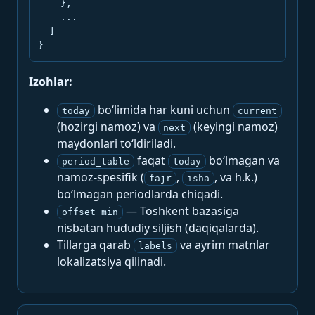
    },

    ...

  ]

}
Izohlar:
bo‘limida har kuni uchun
today
current
(hozirgi namoz) va
(keyingi namoz)
next
maydonlari to‘ldiriladi.
faqat
bo‘lmagan va
period_table
today
namoz-spesifik (
,
, va h.k.)
fajr
isha
bo‘lmagan periodlarda chiqadi.
— Toshkent bazasiga
offset_min
nisbatan hududiy siljish (daqiqalarda).
Tillarga qarab
va ayrim matnlar
labels
lokalizatsiya qilinadi.