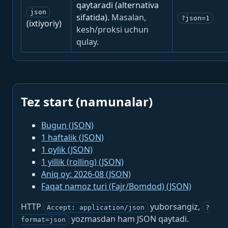
qaytaradi (alternativa
json
sifatida).
Masalan,
?json=1
(ixtiyoriy)
kesh/proksi uchun
qulay.
Tez start (namunalar)
Bugun (JSON)
1 haftalik (JSON)
1 oylik (JSON)
1 yillik (rolling) (JSON)
Aniq oy: 2026-08 (JSON)
Faqat namoz turi (Fajr/Bomdod) (JSON)
HTTP
yuborsangiz,
Accept: application/json
?
yozmasdan ham JSON qaytadi.
format=json