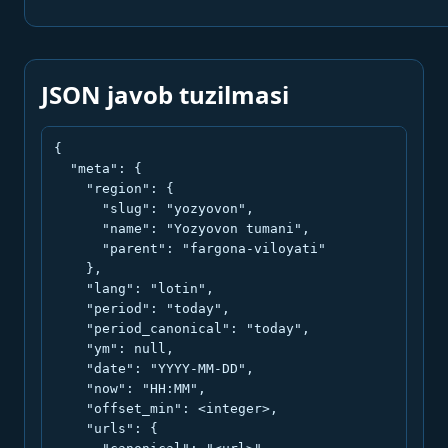
JSON javob tuzilmasi
{

  "meta": {

    "region": {

      "slug": "yozyovon",

      "name": "Yozyovon tumani",

      "parent": "fargona-viloyati"

    },

    "lang": "lotin",

    "period": "today",

    "period_canonical": "today",

    "ym": null,

    "date": "YYYY-MM-DD",

    "now": "HH:MM",

    "offset_min": <integer>,

    "urls": {
