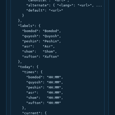
      "canonical": "<url>",

      "alternate": { "<lang>": "<url>", ... },

      "default": "<url>"

    }

  },

  "labels": {

    "bomdod": "Bomdod",

    "quyosh": "Quyosh",

    "peshin": "Peshin",

    "asr":    "Asr",

    "shom":   "Shom",

    "xufton": "Xufton"

  },

  "today": {

    "times": {

      "bomdod": "HH:MM",

      "quyosh": "HH:MM",

      "peshin": "HH:MM",

      "asr":    "HH:MM",

      "shom":   "HH:MM",

      "xufton": "HH:MM"

    },

    "current": {
