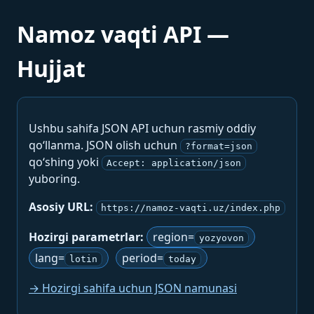
Namoz vaqti API —
Hujjat
Ushbu sahifa JSON API uchun rasmiy oddiy
qo‘llanma. JSON olish uchun
?format=json
qo‘shing yoki
Accept: application/json
yuboring.
Asosiy URL:
https://namoz-vaqti.uz/index.php
Hozirgi parametrlar:
region=
yozyovon
lang=
period=
lotin
today
→ Hozirgi sahifa uchun JSON namunasi