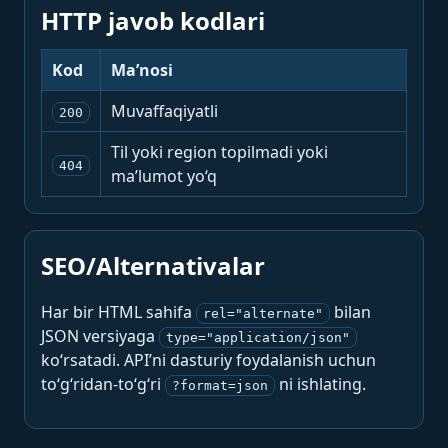
HTTP javob kodlari
Kod
Ma’nosi
Muvaffaqiyatli
200
Til yoki region topilmadi yoki
404
ma’lumot yo‘q
SEO/Alternativalar
Har bir HTML sahifa
bilan
rel="alternate"
JSON versiyaga
type="application/json"
ko‘rsatadi. API’ni dasturiy foydalanish uchun
to‘g‘ridan-to‘g‘ri
ni ishlating.
?format=json