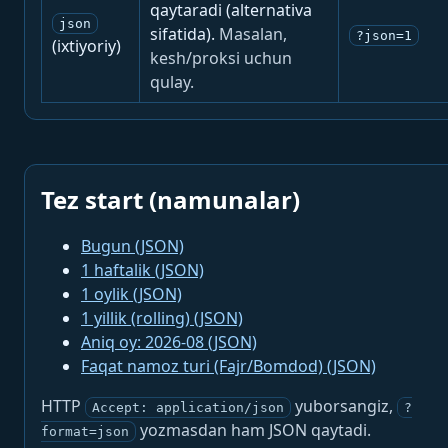
qaytaradi (alternativa
json
sifatida).
Masalan,
?json=1
(ixtiyoriy)
kesh/proksi uchun
qulay.
Tez start (namunalar)
Bugun (JSON)
1 haftalik (JSON)
1 oylik (JSON)
1 yillik (rolling) (JSON)
Aniq oy: 2026-08 (JSON)
Faqat namoz turi (Fajr/Bomdod) (JSON)
HTTP
yuborsangiz,
Accept: application/json
?
yozmasdan ham JSON qaytadi.
format=json