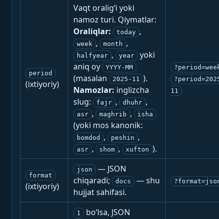
Vaqt oralig‘i yoki
namoz turi. Qiymatlar:
Oraliqlar:
,
today
,
,
week
month
,
yoki
halfyear
year
aniq oy
YYYY-MM
?period=wee
period
(masalan
).
2025-11
?period=202
(ixtiyoriy)
Namozlar:
inglizcha
11
slug:
,
,
fajr
dhuhr
,
,
asr
maghrib
isha
(yoki mos kanonik:
,
,
bomdod
peshin
,
,
).
asr
shom
xufton
— JSON
json
format
chiqaradi;
— shu
docs
?format=jso
(ixtiyoriy)
hujjat sahifasi.
bo‘lsa, JSON
1