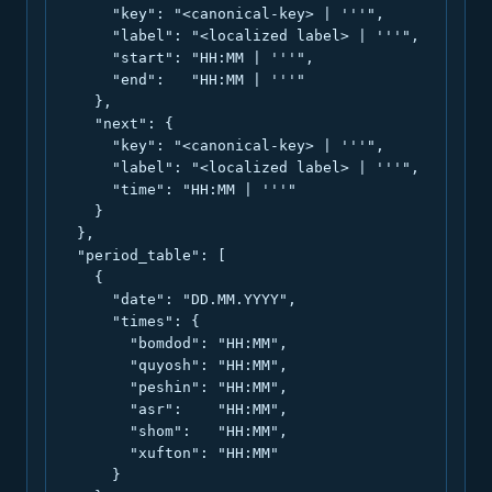
      "key": "<canonical-key> | '''",

      "label": "<localized label> | '''",

      "start": "HH:MM | '''",

      "end":   "HH:MM | '''"

    },

    "next": {

      "key": "<canonical-key> | '''",

      "label": "<localized label> | '''",

      "time": "HH:MM | '''"

    }

  },

  "period_table": [

    {

      "date": "DD.MM.YYYY",

      "times": {

        "bomdod": "HH:MM",

        "quyosh": "HH:MM",

        "peshin": "HH:MM",

        "asr":    "HH:MM",

        "shom":   "HH:MM",

        "xufton": "HH:MM"

      }
