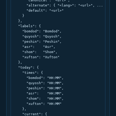
      "canonical": "<url>",

      "alternate": { "<lang>": "<url>", ... },

      "default": "<url>"

    }

  },

  "labels": {

    "bomdod": "Bomdod",

    "quyosh": "Quyosh",

    "peshin": "Peshin",

    "asr":    "Asr",

    "shom":   "Shom",

    "xufton": "Xufton"

  },

  "today": {

    "times": {

      "bomdod": "HH:MM",

      "quyosh": "HH:MM",

      "peshin": "HH:MM",

      "asr":    "HH:MM",

      "shom":   "HH:MM",

      "xufton": "HH:MM"

    },

    "current": {
