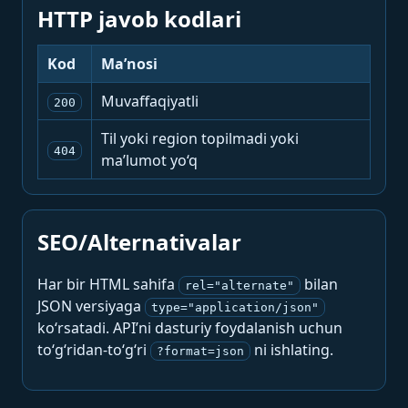
HTTP javob kodlari
Kod
Ma’nosi
Muvaffaqiyatli
200
Til yoki region topilmadi yoki
404
ma’lumot yo‘q
SEO/Alternativalar
Har bir HTML sahifa
bilan
rel="alternate"
JSON versiyaga
type="application/json"
ko‘rsatadi. API’ni dasturiy foydalanish uchun
to‘g‘ridan-to‘g‘ri
ni ishlating.
?format=json