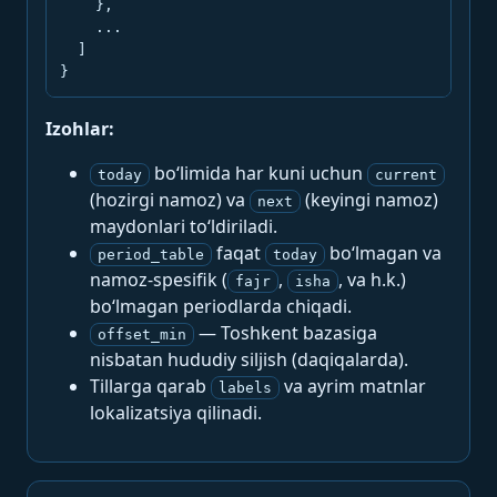
    },

    ...

  ]

}
Izohlar:
bo‘limida har kuni uchun
today
current
(hozirgi namoz) va
(keyingi namoz)
next
maydonlari to‘ldiriladi.
faqat
bo‘lmagan va
period_table
today
namoz-spesifik (
,
, va h.k.)
fajr
isha
bo‘lmagan periodlarda chiqadi.
— Toshkent bazasiga
offset_min
nisbatan hududiy siljish (daqiqalarda).
Tillarga qarab
va ayrim matnlar
labels
lokalizatsiya qilinadi.