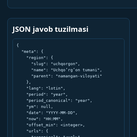
JSON javob tuzilmasi
{

  "meta": {

    "region": {

      "slug": "uchqorgon",

      "name": "Uchqo‘rg‘on tumani",

      "parent": "namangan-viloyati"

    },

    "lang": "lotin",

    "period": "year",

    "period_canonical": "year",

    "ym": null,

    "date": "YYYY-MM-DD",

    "now": "HH:MM",

    "offset_min": <integer>,

    "urls": {
