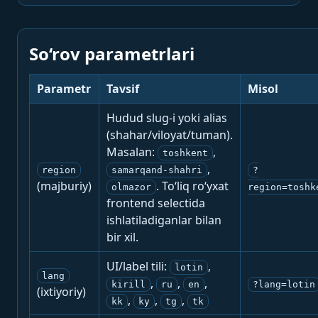
So‘rov parametrlari
Parametr
Tavsif
Misol
Hudud slug-i yoki alias
(shahar/viloyat/tuman).
Masalan:
,
toshkent
,
region
samarqand-shahri
?
(majburiy)
. To‘liq ro‘yxat
olmazor
region=toshk
frontend selectida
ishlatiladiganlar bilan
bir xil.
UI/label tili:
,
lotin
lang
,
,
,
kirill
ru
en
?lang=lotin
(ixtiyoriy)
,
,
,
kk
ky
tg
tk