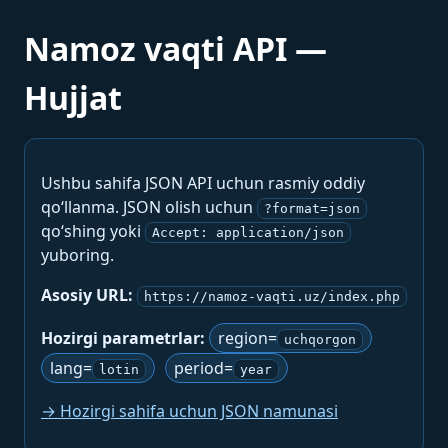
Namoz vaqti API —
Hujjat
Ushbu sahifa JSON API uchun rasmiy oddiy
qo‘llanma. JSON olish uchun
?format=json
qo‘shing yoki
Accept: application/json
yuboring.
Asosiy URL:
https://namoz-vaqti.uz/index.php
Hozirgi parametrlar:
region=
uchqorgon
lang=
period=
lotin
year
→ Hozirgi sahifa uchun JSON namunasi