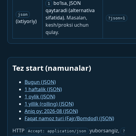
bo‘lsa, JSON
1
qaytaradi (alternativa
json
sifatida).
Masalan,
?json=1
(ixtiyoriy)
kesh/proksi uchun
qulay.
Tez start (namunalar)
Bugun (JSON)
1 haftalik (JSON)
1 oylik (JSON)
1 yillik (rolling) (JSON)
Aniq oy: 2026-08 (JSON)
Faqat namoz turi (Fajr/Bomdod) (JSON)
HTTP
yuborsangiz,
Accept: application/json
?