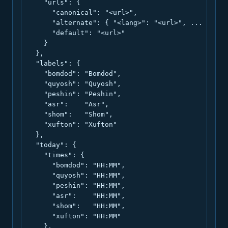
    "urls": {

      "canonical": "<url>",

      "alternate": { "<lang>": "<url>", ... },

      "default": "<url>"

    }

  },

  "labels": {

    "bomdod": "Bomdod",

    "quyosh": "Quyosh",

    "peshin": "Peshin",

    "asr":    "Asr",

    "shom":   "Shom",

    "xufton": "Xufton"

  },

  "today": {

    "times": {

      "bomdod": "HH:MM",

      "quyosh": "HH:MM",

      "peshin": "HH:MM",

      "asr":    "HH:MM",

      "shom":   "HH:MM",

      "xufton": "HH:MM"

    },
