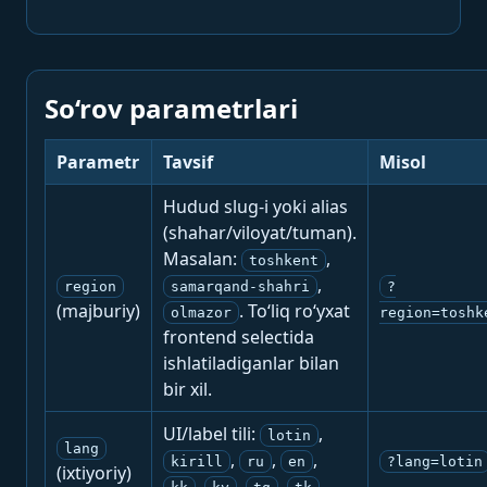
So‘rov parametrlari
Parametr
Tavsif
Misol
Hudud slug-i yoki alias
(shahar/viloyat/tuman).
Masalan:
,
toshkent
,
region
samarqand-shahri
?
(majburiy)
. To‘liq ro‘yxat
olmazor
region=toshk
frontend selectida
ishlatiladiganlar bilan
bir xil.
UI/label tili:
,
lotin
lang
,
,
,
kirill
ru
en
?lang=lotin
(ixtiyoriy)
,
,
,