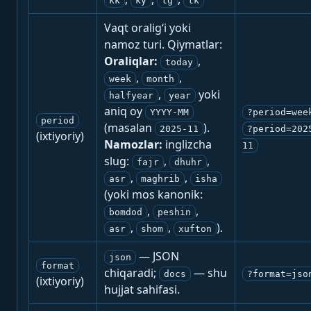
kk
ky
tg
tk
Vaqt oralig‘i yoki
namoz turi. Qiymatlar:
Oraliqlar:
,
today
,
,
week
month
,
yoki
halfyear
year
aniq oy
YYYY-MM
?period=wee
period
(masalan
).
2025-11
?period=202
(ixtiyoriy)
Namozlar:
inglizcha
11
slug:
,
,
fajr
dhuhr
,
,
asr
maghrib
isha
(yoki mos kanonik:
,
,
bomdod
peshin
,
,
).
asr
shom
xufton
— JSON
json
format
chiqaradi;
— shu
docs
?format=jso
(ixtiyoriy)
hujjat sahifasi.