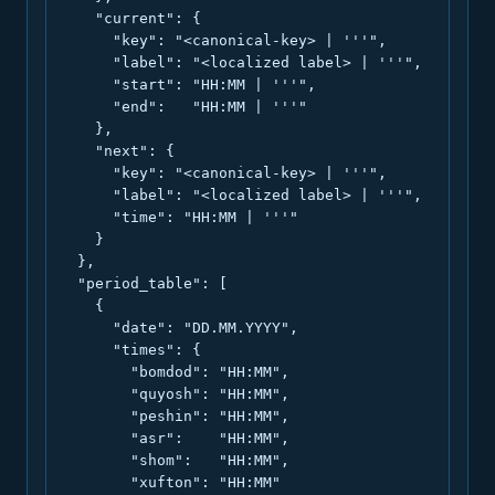
    "current": {

      "key": "<canonical-key> | '''",

      "label": "<localized label> | '''",

      "start": "HH:MM | '''",

      "end":   "HH:MM | '''"

    },

    "next": {

      "key": "<canonical-key> | '''",

      "label": "<localized label> | '''",

      "time": "HH:MM | '''"

    }

  },

  "period_table": [

    {

      "date": "DD.MM.YYYY",

      "times": {

        "bomdod": "HH:MM",

        "quyosh": "HH:MM",

        "peshin": "HH:MM",

        "asr":    "HH:MM",

        "shom":   "HH:MM",

        "xufton": "HH:MM"
