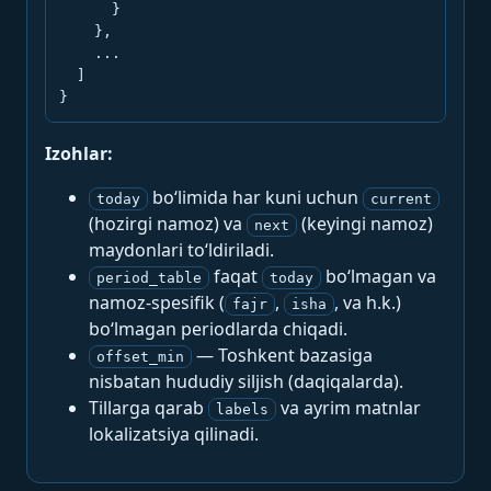
      }

    },

    ...

  ]

}
Izohlar:
bo‘limida har kuni uchun
today
current
(hozirgi namoz) va
(keyingi namoz)
next
maydonlari to‘ldiriladi.
faqat
bo‘lmagan va
period_table
today
namoz-spesifik (
,
, va h.k.)
fajr
isha
bo‘lmagan periodlarda chiqadi.
— Toshkent bazasiga
offset_min
nisbatan hududiy siljish (daqiqalarda).
Tillarga qarab
va ayrim matnlar
labels
lokalizatsiya qilinadi.