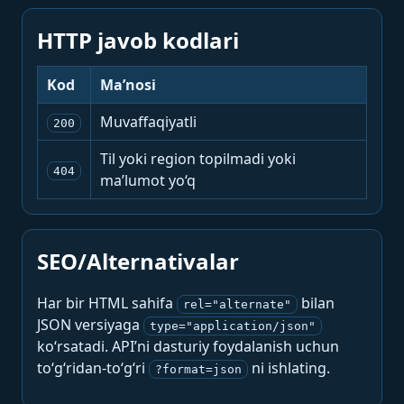
HTTP javob kodlari
Kod
Ma’nosi
Muvaffaqiyatli
200
Til yoki region topilmadi yoki
404
ma’lumot yo‘q
SEO/Alternativalar
Har bir HTML sahifa
bilan
rel="alternate"
JSON versiyaga
type="application/json"
ko‘rsatadi. API’ni dasturiy foydalanish uchun
to‘g‘ridan-to‘g‘ri
ni ishlating.
?format=json