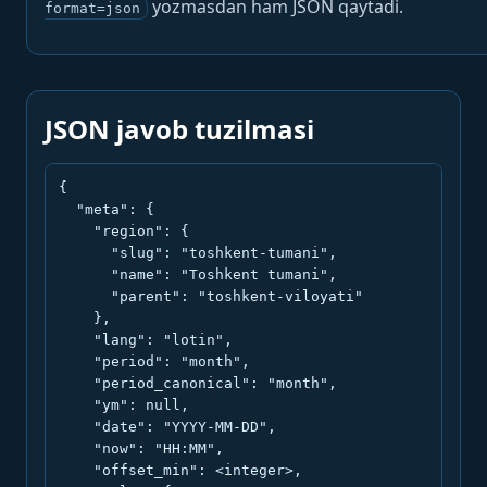
yozmasdan ham JSON qaytadi.
format=json
JSON javob tuzilmasi
{

  "meta": {

    "region": {

      "slug": "toshkent-tumani",

      "name": "Toshkent tumani",

      "parent": "toshkent-viloyati"

    },

    "lang": "lotin",

    "period": "month",

    "period_canonical": "month",

    "ym": null,

    "date": "YYYY-MM-DD",

    "now": "HH:MM",

    "offset_min": <integer>,
