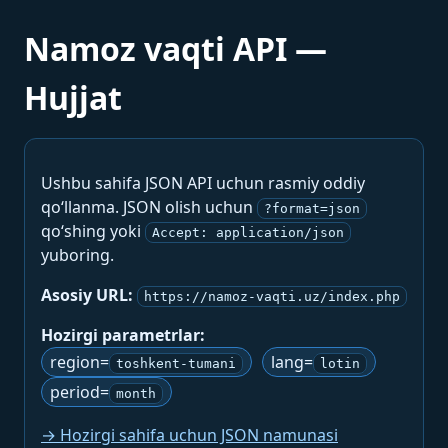
Namoz vaqti API —
Hujjat
Ushbu sahifa JSON API uchun rasmiy oddiy
qo‘llanma. JSON olish uchun
?format=json
qo‘shing yoki
Accept: application/json
yuboring.
Asosiy URL:
https://namoz-vaqti.uz/index.php
Hozirgi parametrlar:
region=
lang=
toshkent-tumani
lotin
period=
month
→ Hozirgi sahifa uchun JSON namunasi