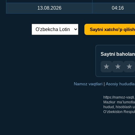
13.08.2026
04:16
Saytni xatcho'p qilish
Tilni almashtirish:
Saytni bahola
★
★
★
Namoz vaqtlari
|
Asosiy hududl
https://namoz-vaqt
Mazkur ma’lumotlar
hudud, hisoblash us
O‘zbekiston Respubl