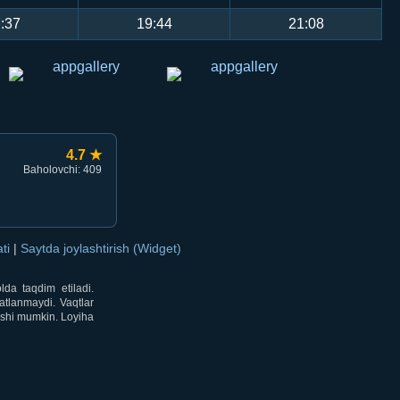
:37
19:44
21:08
4.7 ★
Baholovchi: 409
ati
|
Saytda joylashtirish (Widget)
lda taqdim etiladi.
atlanmaydi. Vaqtlar
lishi mumkin. Loyiha