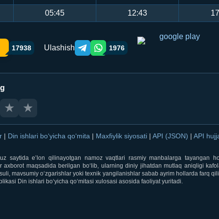
05:45
12:43
17
Ulashish
17938
1976
Telegram orqali ulashish
WhatsApp orqali ulashish
ng
★
★
ar
|
Din ishlari bo‘yicha qo‘mita
|
Maxfiylik siyosati
|
API (JSON)
|
API hujj
i.uz saytida e’lon qilinayotgan namoz vaqtlari rasmiy manbalarga tayangan ho
 axborot maqsadida berilgan bo‘lib, ularning diniy jihatdan mutlaq aniqligi kafol
uli, mavsumiy o‘zgarishlar yoki texnik yangilanishlar sabab ayrim hollarda farq qi
ikasi Din ishlari bo‘yicha qo‘mitasi xulosasi asosida faoliyat yuritadi.