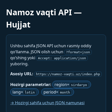
Namoz vaqti API —
Hujjat
Ushbu sahifa JSON API uchun rasmiy oddiy
qo‘llanma. JSON olish uchun
?format=json
qo‘shing yoki
Accept: application/json
yuboring.
Asosiy URL:
https://namoz-vaqti.uz/index.php
Hozirgi parametrlar:
region=
sirdaryo
lang=
period=
lotin
month
→ Hozirgi sahifa uchun JSON namunasi