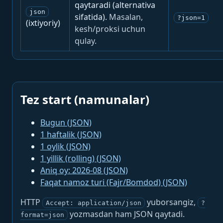
qaytaradi (alternativa
json
sifatida).
Masalan,
?json=1
(ixtiyoriy)
kesh/proksi uchun
qulay.
Tez start (namunalar)
Bugun (JSON)
1 haftalik (JSON)
1 oylik (JSON)
1 yillik (rolling) (JSON)
Aniq oy: 2026-08 (JSON)
Faqat namoz turi (Fajr/Bomdod) (JSON)
HTTP
yuborsangiz,
Accept: application/json
?
yozmasdan ham JSON qaytadi.
format=json