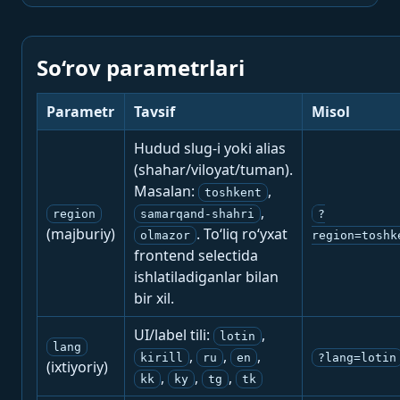
So‘rov parametrlari
Parametr
Tavsif
Misol
Hudud slug-i yoki alias
(shahar/viloyat/tuman).
Masalan:
,
toshkent
,
region
samarqand-shahri
?
(majburiy)
. To‘liq ro‘yxat
olmazor
region=toshk
frontend selectida
ishlatiladiganlar bilan
bir xil.
UI/label tili:
,
lotin
lang
,
,
,
kirill
ru
en
?lang=lotin
(ixtiyoriy)
,
,
,
kk
ky
tg
tk