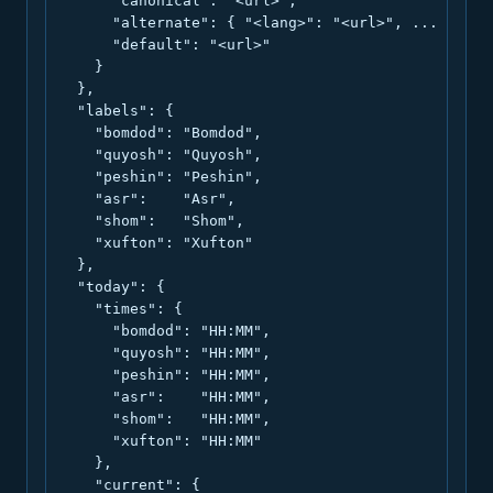
      "canonical": "<url>",

      "alternate": { "<lang>": "<url>", ... },

      "default": "<url>"

    }

  },

  "labels": {

    "bomdod": "Bomdod",

    "quyosh": "Quyosh",

    "peshin": "Peshin",

    "asr":    "Asr",

    "shom":   "Shom",

    "xufton": "Xufton"

  },

  "today": {

    "times": {

      "bomdod": "HH:MM",

      "quyosh": "HH:MM",

      "peshin": "HH:MM",

      "asr":    "HH:MM",

      "shom":   "HH:MM",

      "xufton": "HH:MM"

    },

    "current": {
