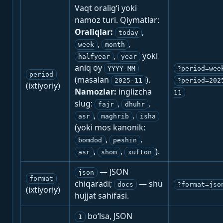
Vaqt oralig‘i yoki
namoz turi. Qiymatlar:
Oraliqlar:
,
today
,
,
week
month
,
yoki
halfyear
year
aniq oy
YYYY-MM
?period=wee
period
(masalan
).
2025-11
?period=202
(ixtiyoriy)
Namozlar:
inglizcha
11
slug:
,
,
fajr
dhuhr
,
,
asr
maghrib
isha
(yoki mos kanonik:
,
,
bomdod
peshin
,
,
).
asr
shom
xufton
— JSON
json
format
chiqaradi;
— shu
docs
?format=jso
(ixtiyoriy)
hujjat sahifasi.
bo‘lsa, JSON
1