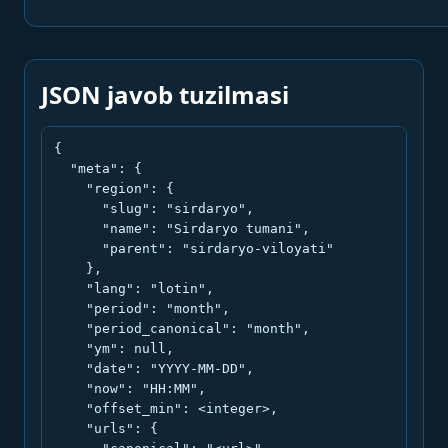
JSON javob tuzilmasi
{

  "meta": {

    "region": {

      "slug": "sirdaryo",

      "name": "Sirdaryo tumani",

      "parent": "sirdaryo-viloyati"

    },

    "lang": "lotin",

    "period": "month",

    "period_canonical": "month",

    "ym": null,

    "date": "YYYY-MM-DD",

    "now": "HH:MM",

    "offset_min": <integer>,

    "urls": {
