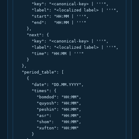
      "key": "<canonical-key> | '''",

      "label": "<localized label> | '''",

      "start": "HH:MM | '''",

      "end":   "HH:MM | '''"

    },

    "next": {

      "key": "<canonical-key> | '''",

      "label": "<localized label> | '''",

      "time": "HH:MM | '''"

    }

  },

  "period_table": [

    {

      "date": "DD.MM.YYYY",

      "times": {

        "bomdod": "HH:MM",

        "quyosh": "HH:MM",

        "peshin": "HH:MM",

        "asr":    "HH:MM",

        "shom":   "HH:MM",

        "xufton": "HH:MM"

      }
