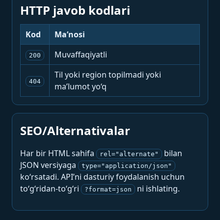
HTTP javob kodlari
Kod
Ma’nosi
Muvaffaqiyatli
200
Til yoki region topilmadi yoki
404
ma’lumot yo‘q
SEO/Alternativalar
Har bir HTML sahifa
bilan
rel="alternate"
JSON versiyaga
type="application/json"
ko‘rsatadi. API’ni dasturiy foydalanish uchun
to‘g‘ridan-to‘g‘ri
ni ishlating.
?format=json