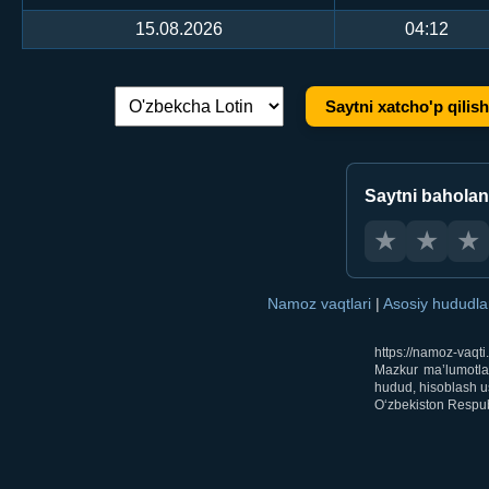
15.08.2026
04:12
Saytni xatcho'p qilish
Tilni almashtirish:
Saytni bahola
★
★
★
Namoz vaqtlari
|
Asosiy hududl
https://namoz-vaqt
Mazkur ma’lumotlar
hudud, hisoblash us
O‘zbekiston Respubl