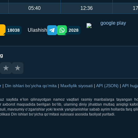
05:40
12:36
17
Ulashish
18038
2028
Telegram orqali ulashish
WhatsApp orqali ulashish
ng
★
★
ar
|
Din ishlari bo‘yicha qo‘mita
|
Maxfiylik siyosati
|
API (JSON)
|
API hujj
i.uz saytida e’lon qilinayotgan namoz vaqtlari rasmiy manbalarga tayangan ho
 axborot maqsadida berilgan bo‘lib, ularning diniy jihatdan mutlaq aniqligi kafol
uli, mavsumiy o‘zgarishlar yoki texnik yangilanishlar sabab ayrim hollarda farq qi
ikasi Din ishlari bo‘yicha qo‘mitasi xulosasi asosida faoliyat yuritadi.