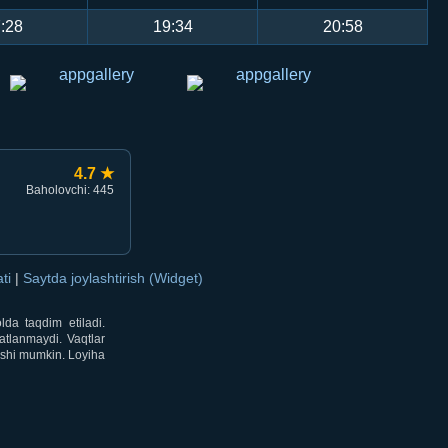
:28
19:34
20:58
4.7 ★
Baholovchi: 445
ati
|
Saytda joylashtirish (Widget)
lda taqdim etiladi.
atlanmaydi. Vaqtlar
lishi mumkin. Loyiha