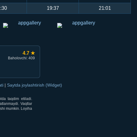
:30
19:37
21:01
4.7 ★
Baholovchi: 409
ati
|
Saytda joylashtirish (Widget)
lda taqdim etiladi.
atlanmaydi. Vaqtlar
lishi mumkin. Loyiha