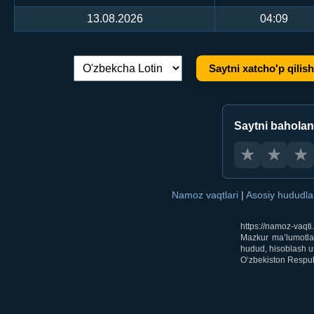
13.08.2026
04:09
Saytni xatcho'p qilish
Tilni almashtirish:
Saytni bahola
★
★
★
Namoz vaqtlari
|
Asosiy hududl
https://namoz-vaqt
Mazkur ma’lumotlar
hudud, hisoblash us
O‘zbekiston Respubl