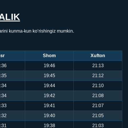
ALIK
arini kunma-kun ko‘rishingiz mumkin.
sr
Shom
Xufton
:36
19:46
21:13
:35
19:45
21:12
:34
19:44
21:10
:34
19:42
21:08
:33
19:41
21:07
:32
19:40
21:05
:31
19:38
21:03