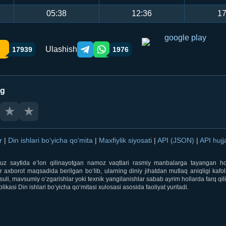
05:38
12:36
17
Ulashish
17939
1976
Telegram orqali ulashish
WhatsApp orqali ulashish
ng
★
★
ar
|
Din ishlari bo‘yicha qo‘mita
|
Maxfiylik siyosati
|
API (JSON)
|
API hujj
i.uz saytida e’lon qilinayotgan namoz vaqtlari rasmiy manbalarga tayangan ho
 axborot maqsadida berilgan bo‘lib, ularning diniy jihatdan mutlaq aniqligi kafol
uli, mavsumiy o‘zgarishlar yoki texnik yangilanishlar sabab ayrim hollarda farq qi
ikasi Din ishlari bo‘yicha qo‘mitasi xulosasi asosida faoliyat yuritadi.