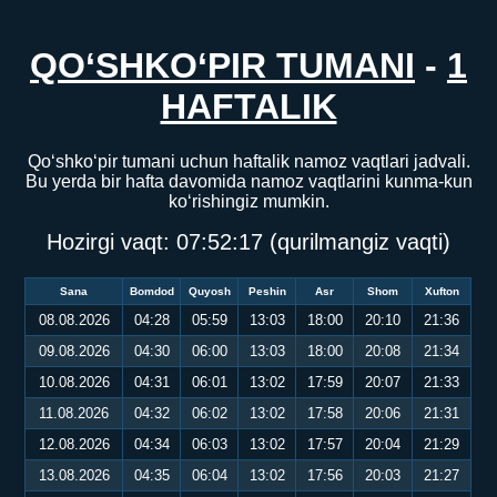
QO‘SHKO‘PIR TUMANI
-
1
HAFTALIK
Qo‘shko‘pir tumani uchun haftalik namoz vaqtlari jadvali.
Bu yerda bir hafta davomida namoz vaqtlarini kunma-kun
ko‘rishingiz mumkin.
Hozirgi vaqt:
07:52:17
(qurilmangiz vaqti)
Sana
Bomdod
Quyosh
Peshin
Asr
Shom
Xufton
08.08.2026
04:28
05:59
13:03
18:00
20:10
21:36
09.08.2026
04:30
06:00
13:03
18:00
20:08
21:34
10.08.2026
04:31
06:01
13:02
17:59
20:07
21:33
11.08.2026
04:32
06:02
13:02
17:58
20:06
21:31
12.08.2026
04:34
06:03
13:02
17:57
20:04
21:29
13.08.2026
04:35
06:04
13:02
17:56
20:03
21:27