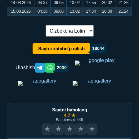
14.08.2026
04:37
06:05
13:02
17:55
20:02
21:26
15.08.2026
04:38
06:06
13:02
17:54
20:00
21:24
Tilni almashtirish:
Saytni xatcho'p qilish
18044
Ulashish
2030
Telegram orqali ulashish
WhatsApp orqali ulashish
Saytni baholang
4.7 ★
Baholovchi: 445
★
★
★
★
★