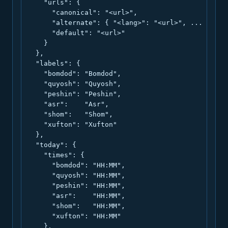
    "urls": {

      "canonical": "<url>",

      "alternate": { "<lang>": "<url>", ... },

      "default": "<url>"

    }

  },

  "labels": {

    "bomdod": "Bomdod",

    "quyosh": "Quyosh",

    "peshin": "Peshin",

    "asr":    "Asr",

    "shom":   "Shom",

    "xufton": "Xufton"

  },

  "today": {

    "times": {

      "bomdod": "HH:MM",

      "quyosh": "HH:MM",

      "peshin": "HH:MM",

      "asr":    "HH:MM",

      "shom":   "HH:MM",

      "xufton": "HH:MM"

    },
