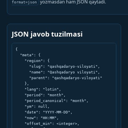
yozmasdan ham JSON qaytadi.
format=json
JSON javob tuzilmasi
{

  "meta": {

    "region": {

      "slug": "qashqadaryo-viloyati",

      "name": "Qashqadaryo viloyati",

      "parent": "qashqadaryo-viloyati"

    },

    "lang": "lotin",

    "period": "month",

    "period_canonical": "month",

    "ym": null,

    "date": "YYYY-MM-DD",

    "now": "HH:MM",

    "offset_min": <integer>,
