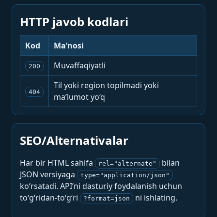
HTTP javob kodlari
Kod
Ma’nosi
Muvaffaqiyatli
200
Til yoki region topilmadi yoki
404
ma’lumot yo‘q
SEO/Alternativalar
Har bir HTML sahifa
bilan
rel="alternate"
JSON versiyaga
type="application/json"
ko‘rsatadi. API’ni dasturiy foydalanish uchun
to‘g‘ridan-to‘g‘ri
ni ishlating.
?format=json