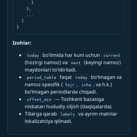
      }

    },

    ...

  ]

}
Izohlar:
bo‘limida har kuni uchun
today
current
(hozirgi namoz) va
(keyingi namoz)
next
maydonlari to‘ldiriladi.
faqat
bo‘lmagan va
period_table
today
namoz-spesifik (
,
, va h.k.)
fajr
isha
bo‘lmagan periodlarda chiqadi.
— Toshkent bazasiga
offset_min
nisbatan hududiy siljish (daqiqalarda).
Tillarga qarab
va ayrim matnlar
labels
lokalizatsiya qilinadi.