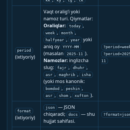
kk
ky
tg
tk
Vaqt oralig‘i yoki
namoz turi. Qiymatlar:
Oraliqlar:
,
today
,
,
week
month
,
yoki
halfyear
year
aniq oy
YYYY-MM
?period=wee
period
(masalan
).
2025-11
?period=202
(ixtiyoriy)
Namozlar:
inglizcha
11
slug:
,
,
fajr
dhuhr
,
,
asr
maghrib
isha
(yoki mos kanonik:
,
,
bomdod
peshin
,
,
).
asr
shom
xufton
— JSON
json
format
chiqaradi;
— shu
docs
?format=jso
(ixtiyoriy)
hujjat sahifasi.