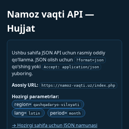
Namoz vaqti API —
Hujjat
Ushbu sahifa JSON API uchun rasmiy oddiy
qo‘llanma. JSON olish uchun
?format=json
qo‘shing yoki
Accept: application/json
yuboring.
Asosiy URL:
https://namoz-vaqti.uz/index.php
Hozirgi parametrlar:
region=
qashqadaryo-viloyati
lang=
period=
lotin
month
→ Hozirgi sahifa uchun JSON namunasi