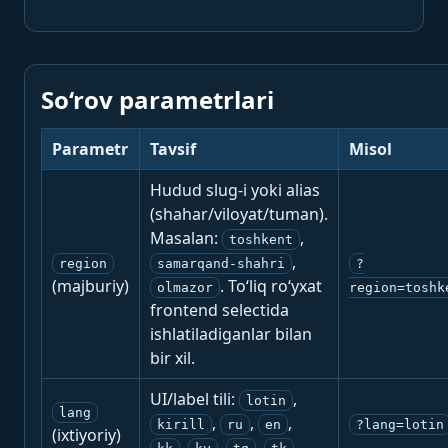
So‘rov parametrlari
Parametr
Tavsif
Misol
Hudud slug-i yoki alias
(shahar/viloyat/tuman).
Masalan:
,
toshkent
,
region
samarqand-shahri
?
(majburiy)
. To‘liq ro‘yxat
olmazor
region=toshk
frontend selectida
ishlatiladiganlar bilan
bir xil.
UI/label tili:
,
lotin
lang
,
,
,
kirill
ru
en
?lang=lotin
(ixtiyoriy)
,
,
,