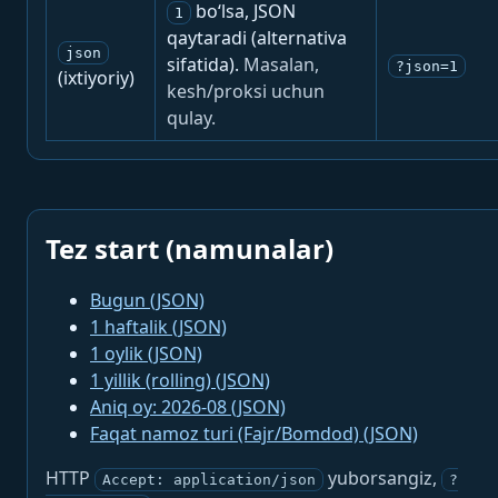
bo‘lsa, JSON
1
qaytaradi (alternativa
json
sifatida).
Masalan,
?json=1
(ixtiyoriy)
kesh/proksi uchun
qulay.
Tez start (namunalar)
Bugun (JSON)
1 haftalik (JSON)
1 oylik (JSON)
1 yillik (rolling) (JSON)
Aniq oy: 2026-08 (JSON)
Faqat namoz turi (Fajr/Bomdod) (JSON)
HTTP
yuborsangiz,
Accept: application/json
?