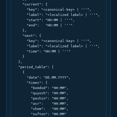
    "current": {

      "key": "<canonical-key> | '''",

      "label": "<localized label> | '''",

      "start": "HH:MM | '''",

      "end":   "HH:MM | '''"

    },

    "next": {

      "key": "<canonical-key> | '''",

      "label": "<localized label> | '''",

      "time": "HH:MM | '''"

    }

  },

  "period_table": [

    {

      "date": "DD.MM.YYYY",

      "times": {

        "bomdod": "HH:MM",

        "quyosh": "HH:MM",

        "peshin": "HH:MM",

        "asr":    "HH:MM",

        "shom":   "HH:MM",

        "xufton": "HH:MM"
