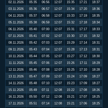
02.11.2026
05:35
06:56
12:07
15:35
17:21
18:37
03.11.2026
05:36
06:57
12:07
15:34
17:20
18:36
04.11.2026
05:37
06:58
12:07
15:33
17:19
18:35
05.11.2026
05:38
06:59
12:07
15:32
17:18
18:34
06.11.2026
05:40
07:00
12:07
15:31
17:17
18:33
07.11.2026
05:41
07:02
12:07
15:30
17:15
18:32
08.11.2026
05:42
07:03
12:07
15:29
17:14
18:31
09.11.2026
05:43
07:04
12:07
15:28
17:13
18:31
10.11.2026
05:44
07:05
12:07
15:27
17:12
18:30
11.11.2026
05:45
07:06
12:07
15:26
17:11
18:29
12.11.2026
05:46
07:08
12:07
15:25
17:10
18:28
13.11.2026
05:47
07:09
12:07
15:24
17:09
18:27
14.11.2026
05:48
07:10
12:07
15:23
17:09
18:27
15.11.2026
05:49
07:11
12:08
15:22
17:08
18:26
16.11.2026
05:50
07:12
12:08
15:21
17:07
18:25
17.11.2026
05:51
07:14
12:08
15:21
17:06
18:25