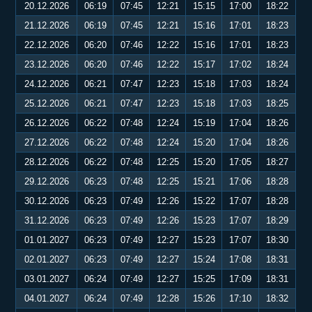
20.12.2026
06:19
07:45
12:21
15:15
17:00
18:22
21.12.2026
06:19
07:45
12:21
15:16
17:01
18:23
22.12.2026
06:20
07:46
12:22
15:16
17:01
18:23
23.12.2026
06:20
07:46
12:22
15:17
17:02
18:24
24.12.2026
06:21
07:47
12:23
15:18
17:03
18:24
25.12.2026
06:21
07:47
12:23
15:18
17:03
18:25
26.12.2026
06:22
07:48
12:24
15:19
17:04
18:26
27.12.2026
06:22
07:48
12:24
15:20
17:04
18:26
28.12.2026
06:22
07:48
12:25
15:20
17:05
18:27
29.12.2026
06:23
07:48
12:25
15:21
17:06
18:28
30.12.2026
06:23
07:49
12:26
15:22
17:07
18:28
31.12.2026
06:23
07:49
12:26
15:23
17:07
18:29
01.01.2027
06:23
07:49
12:27
15:23
17:07
18:30
02.01.2027
06:23
07:49
12:27
15:24
17:08
18:31
03.01.2027
06:24
07:49
12:27
15:25
17:09
18:31
04.01.2027
06:24
07:49
12:28
15:26
17:10
18:32