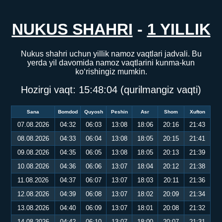
NUKUS SHAHRI
-
1 YILLIK
Nukus shahri uchun yillik namoz vaqtlari jadvali. Bu
yerda yil davomida namoz vaqtlarini kunma-kun
ko‘rishingiz mumkin.
Hozirgi vaqt:
15:48:04
(qurilmangiz vaqti)
Sana
Bomdod
Quyosh
Peshin
Asr
Shom
Xufton
07.08.2026
04:32
06:03
13:08
18:06
20:16
21:43
08.08.2026
04:33
06:04
13:08
18:05
20:15
21:41
09.08.2026
04:35
06:05
13:08
18:05
20:13
21:39
10.08.2026
04:36
06:06
13:07
18:04
20:12
21:38
11.08.2026
04:37
06:07
13:07
18:03
20:11
21:36
12.08.2026
04:39
06:08
13:07
18:02
20:09
21:34
13.08.2026
04:40
06:09
13:07
18:01
20:08
21:32
14.08.2026
04:42
06:10
13:07
18:00
20:07
21:31