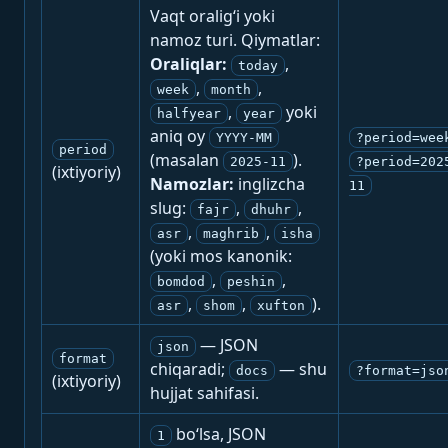
Vaqt oralig‘i yoki
namoz turi. Qiymatlar:
Oraliqlar:
,
today
,
,
week
month
,
yoki
halfyear
year
aniq oy
YYYY-MM
?period=wee
period
(masalan
).
2025-11
?period=202
(ixtiyoriy)
Namozlar:
inglizcha
11
slug:
,
,
fajr
dhuhr
,
,
asr
maghrib
isha
(yoki mos kanonik:
,
,
bomdod
peshin
,
,
).
asr
shom
xufton
— JSON
json
format
chiqaradi;
— shu
docs
?format=jso
(ixtiyoriy)
hujjat sahifasi.
bo‘lsa, JSON
1