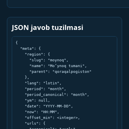
JSON javob tuzilmasi
{

  "meta": {

    "region": {

      "slug": "moynoq",

      "name": "Mo‘ynoq tumani",

      "parent": "qoraqalpogiston"

    },

    "lang": "lotin",

    "period": "month",

    "period_canonical": "month",

    "ym": null,

    "date": "YYYY-MM-DD",

    "now": "HH:MM",

    "offset_min": <integer>,

    "urls": {
