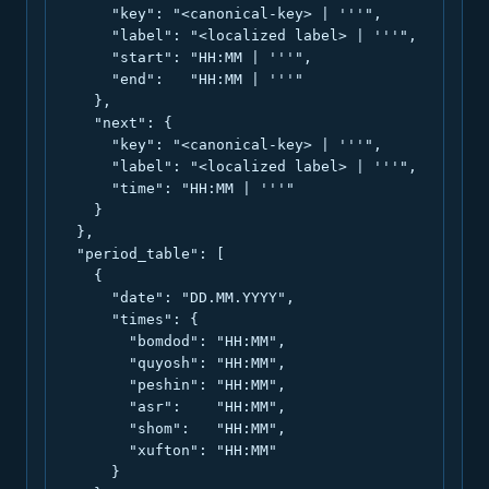
      "key": "<canonical-key> | '''",

      "label": "<localized label> | '''",

      "start": "HH:MM | '''",

      "end":   "HH:MM | '''"

    },

    "next": {

      "key": "<canonical-key> | '''",

      "label": "<localized label> | '''",

      "time": "HH:MM | '''"

    }

  },

  "period_table": [

    {

      "date": "DD.MM.YYYY",

      "times": {

        "bomdod": "HH:MM",

        "quyosh": "HH:MM",

        "peshin": "HH:MM",

        "asr":    "HH:MM",

        "shom":   "HH:MM",

        "xufton": "HH:MM"

      }
