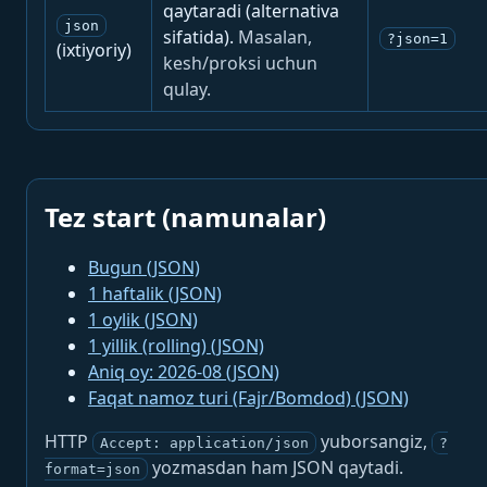
qaytaradi (alternativa
json
sifatida).
Masalan,
?json=1
(ixtiyoriy)
kesh/proksi uchun
qulay.
Tez start (namunalar)
Bugun (JSON)
1 haftalik (JSON)
1 oylik (JSON)
1 yillik (rolling) (JSON)
Aniq oy: 2026-08 (JSON)
Faqat namoz turi (Fajr/Bomdod) (JSON)
HTTP
yuborsangiz,
Accept: application/json
?
yozmasdan ham JSON qaytadi.
format=json