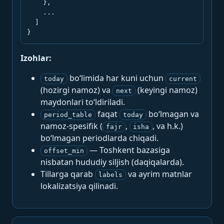
    },

    ...

  ]

}
Izohlar:
bo‘limida har kuni uchun
today
current
(hozirgi namoz) va
(keyingi namoz)
next
maydonlari to‘ldiriladi.
faqat
bo‘lmagan va
period_table
today
namoz-spesifik (
,
, va h.k.)
fajr
isha
bo‘lmagan periodlarda chiqadi.
— Toshkent bazasiga
offset_min
nisbatan hududiy siljish (daqiqalarda).
Tillarga qarab
va ayrim matnlar
labels
lokalizatsiya qilinadi.