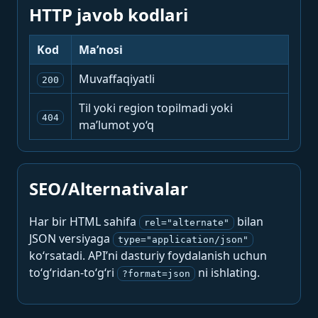
HTTP javob kodlari
Kod
Ma’nosi
Muvaffaqiyatli
200
Til yoki region topilmadi yoki
404
ma’lumot yo‘q
SEO/Alternativalar
Har bir HTML sahifa
bilan
rel="alternate"
JSON versiyaga
type="application/json"
ko‘rsatadi. API’ni dasturiy foydalanish uchun
to‘g‘ridan-to‘g‘ri
ni ishlating.
?format=json