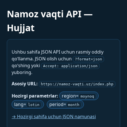
Namoz vaqti API —
Hujjat
Ushbu sahifa JSON API uchun rasmiy oddiy
qo‘llanma. JSON olish uchun
?format=json
qo‘shing yoki
Accept: application/json
yuboring.
Asosiy URL:
https://namoz-vaqti.uz/index.php
Hozirgi parametrlar:
region=
moynoq
lang=
period=
lotin
month
→ Hozirgi sahifa uchun JSON namunasi