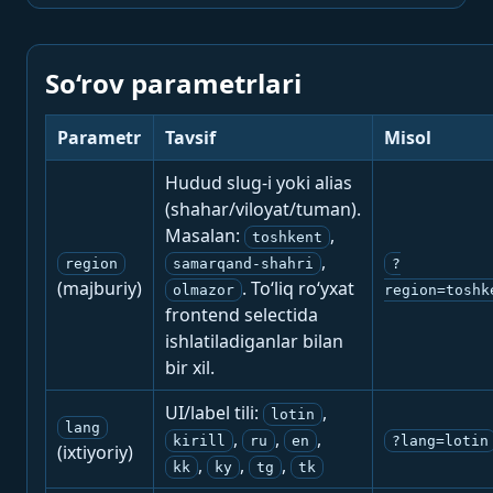
So‘rov parametrlari
Parametr
Tavsif
Misol
Hudud slug-i yoki alias
(shahar/viloyat/tuman).
Masalan:
,
toshkent
,
region
samarqand-shahri
?
(majburiy)
. To‘liq ro‘yxat
olmazor
region=toshk
frontend selectida
ishlatiladiganlar bilan
bir xil.
UI/label tili:
,
lotin
lang
,
,
,
kirill
ru
en
?lang=lotin
(ixtiyoriy)
,
,
,
kk
ky
tg
tk