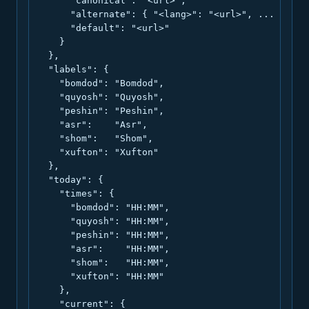
      "canonical": "<url>",

      "alternate": { "<lang>": "<url>", ... },

      "default": "<url>"

    }

  },

  "labels": {

    "bomdod": "Bomdod",

    "quyosh": "Quyosh",

    "peshin": "Peshin",

    "asr":    "Asr",

    "shom":   "Shom",

    "xufton": "Xufton"

  },

  "today": {

    "times": {

      "bomdod": "HH:MM",

      "quyosh": "HH:MM",

      "peshin": "HH:MM",

      "asr":    "HH:MM",

      "shom":   "HH:MM",

      "xufton": "HH:MM"

    },

    "current": {
